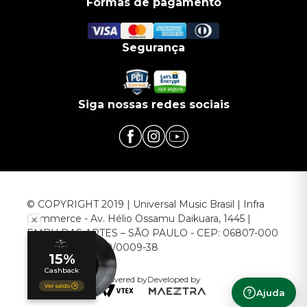
Formas de pagamento
Segurança
Siga nossas redes sociais
© COPYRIGHT 2019 | Universal Music Brasil | Infra
Commerce - Av. Hélio Ossamu Daikuara, 1445 |
EMBU DAS ARTES – SÃO PAULO - CEP: 06807-000
CNPJ: 00.952.789/0009-38
Powered by
Developed by
Ajuda