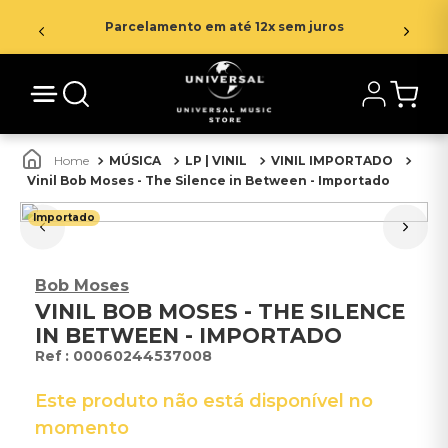
Parcelamento em até 12x sem juros
MÚSICA
LP | VINIL
VINIL IMPORTADO
Vinil Bob Moses - The Silence in Between - Importado
Importado
Bob Moses
VINIL BOB MOSES - THE SILENCE
IN BETWEEN - IMPORTADO
:
00060244537008
Este produto não está disponível no
momento