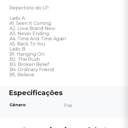
Repertório do LP: 

Lado A: 

A1. Seen It Coming 

A2. Love Brand New 

A3. Never Ending 

A4. Time And Time Again 

A5. Back To You 

Lado B: 

B1. Hanging On 

B2. The Rush 

B3. Broken Belief 

B4. Ordinary Friend

B5. Believe
Gênero
Pop