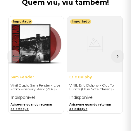
Quem viu, viu também!
Importado
Importado
T
V
I
I
A
a
Sam Fender
Eric Dolphy
Vinil Duplo Sam Fender - Live
VINIL Eric Dolphy - Out To
From Finsbury Park (2LP) -
Lunch (Blue Note Classic) -
Importado
Importado
Indisponível
Indisponível
Avise-me quando retornar
Avise-me quando retornar
ao estoque
ao estoque