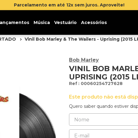
Inscreva-se na newsletter e ganhe 5% de desconto 
ançamentos
Música
Vestuário
Acessórios
ORTADO
Vinil Bob Marley & The Wailers - Uprising (2015 L
Bob Marley
VINIL BOB MARLE
UPRISING (2015 
:
00060254727628
Este produto não está dis
Quero saber quando estiver disp