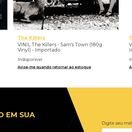
The Killers
VINIL The Killers - Sam's Town (180g
V
Vinyl) - Importado
I
Indisponível
I
Avise-me quando retornar ao estoque
A
O EM SUA
Digite seu mel