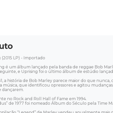
uto
 (2015 LP) - Importado 

ng é um álbum lançado pela banda de reggae Bob Marley
guinte, e Uprising foi o último álbum de estúdio lançado
1, a história de Bob Marley parece maior do que nunca, 
sua música, que identificou opressores e agitou mudança
 dançarem. 

e no Rock and Roll Hall of Fame em 1994. 

s” de 1977 foi nomeado Álbum do Século pela Time Mag
mpilação “Legend” de Marley vendeu anualmente mais d