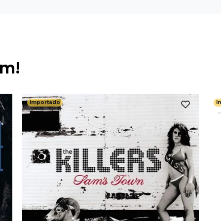
ém!
Importado
I