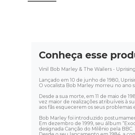
Conheça esse prod
Vinil Bob Marley & The Wailers - Uprising
Lançado em 10 de junho de 1980, Uprisi
O vocalista Bob Marley morreu no ano se
Desde a sua morte, em 11 de maio de 198
vez maior de realizações atribuíveis à 
aos fãs esquecerem os seus problemas e
Bob Marley foi introduzido postumament
Em dezembro de 1999, seu álbum “Exodu
designada Canção do Milênio pela BBC. 

Desde o seu lançamento em 1984, a co