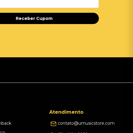
Receber Cupom
Atendimento
hback
contato@umusicstore.com
sco