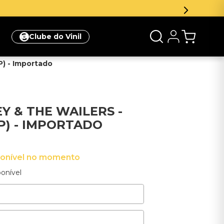
na sua primeira compra
Clique aqui
Clube do Vinil
P) - Importado
Y & THE WAILERS -
LP) - IMPORTADO
ponível no momento
onível