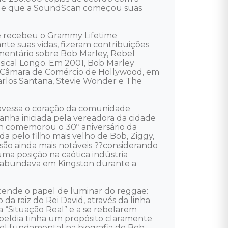
esde que a SoundScan começou suas 
e recebeu o Grammy Lifetime 
 suas vidas, fizeram contribuições 
mentário sobre Bob Marley, Rebel 
sical Longo. Em 2001, Bob Marley 
la Câmara de Comércio de Hollywood, em 
Carlos Santana, Stevie Wonder e The 
avessa o coração da comunidade 
ha iniciada pela vereadora da cidade 
on comemorou o 30º aniversário da 
a pelo filho mais velho de Bob, Ziggy, 
 são ainda mais notáveis ??considerando 
a posição na caótica indústria 
e abundava em Kingston durante a 
scende o papel de luminar do reggae: 
a raiz do Rei David, através da linha 
“Situação Real” e a se rebelarem 
beldia tinha um propósito claramente 
el fundamental na biografia de Bob 