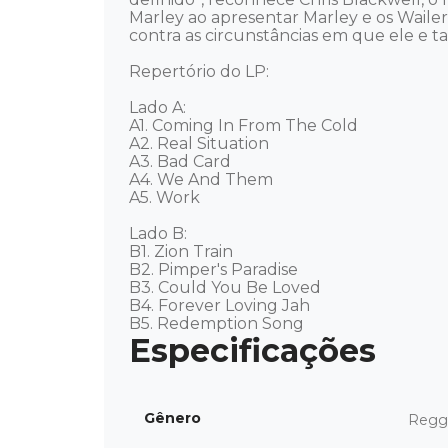
Marley ao apresentar Marley e os Wailer
contra as circunstâncias em que ele e ta
Repertório do LP: 

Lado A: 

A1. Coming In From The Cold 

A2. Real Situation 

A3. Bad Card 

A4. We And Them 

A5. Work 

Lado B: 

B1. Zion Train 

B2. Pimper's Paradise 

B3. Could You Be Loved 

B4. Forever Loving Jah 

B5. Redemption Song
Gênero
Regg