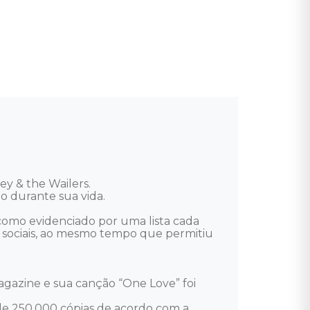
 & the Wailers. 

 durante sua vida. 

como evidenciado por uma lista cada 
s sociais, ao mesmo tempo que permitiu 
azine e sua canção “One Love” foi 
e 250.000 cópias de acordo com a 