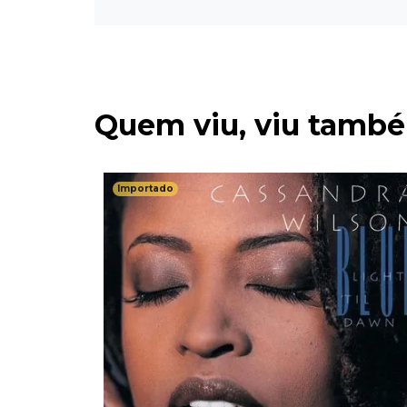
Quem viu, viu tamb
Importado
methin'