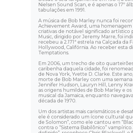
Nielsen Sound Scan, e é apenas o 17º á
tabulações em 1991. 

A música de Bob Marley nunca foi rec
Achievement Award, uma homenagem conc
criativas de notável significado artíst
Music, dirigido por Jeremy Marre, foi 
recebeu a 2.171ª estrela na Calçada da
Hollywood, Califórnia. Ao receber esta 
Temptations. 

Em 2006, um trecho de oito quarteirõ
caribenha daquela cidade, foi renomea
de Nova York, Yvette D. Clarke. Este a
morte de Bob Marley com uma semana inte
Jennifer Hudson, Lauryn Hill, Lenny Krav
as origens humildes de Bob Marley e os
musical da Jamaica, enquanto navegava 
década de 1970. 

Um dos artistas mais carismáticos e des
ele é considerado um ícone cultural que 
de Solomon”, como ele cantou em “Black
contra o “Sistema Babilônico” vampíric
definido”, reconhece Chris Blackwell,