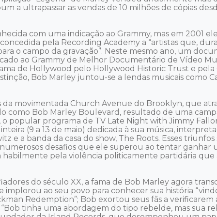
lbum a ultrapassar as vendas de 10 milhões de cópias d
onhecida com uma indicação ao Grammy, mas em 2001 el
edida pela Recording Academy a “artistas que, durante
ico para o campo da gravação”. Neste mesmo ano, um docu
indicado ao Grammy de Melhor Documentário de Vídeo Mu
 Fama de Hollywood pelo Hollywood Historic Trust e pe
distinção, Bob Marley juntou-se a lendas musicais como 
es da movimentada Church Avenue do Brooklyn, que atr
do como Bob Marley Boulevard, resultado de uma campan
no, o popular programa de TV Late Night with Jimmy Fall
ira (9 a 13 de maio) dedicada à sua música, interpretad
itz e a banda da casa do show, The Roots. Esses triunfos
 numerosos desafios que ele superou ao tentar ganhar um
habilmente pela violência politicamente partidária qu
afiadores do século XX, a fama de Bob Marley agora tran
implorou ao seu povo para conhecer sua história “vindo d
man Redemption”; Bob exortou seus fãs a verificarem a 
o. “Bob tinha uma abordagem do tipo rebelde, mas sua re
 o fundador da Island Records, que desempenhou um pap