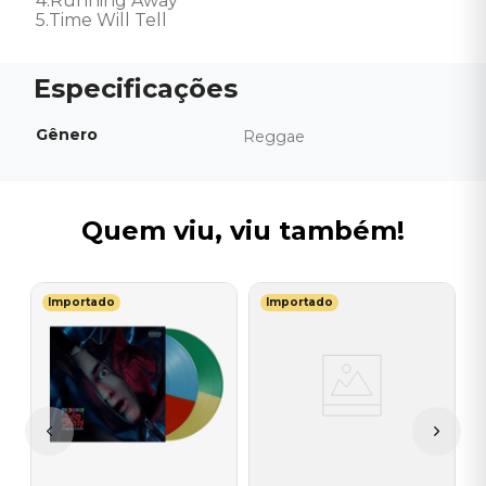
4.Running Away 

5.Time Will Tell
Gênero
Reggae
Quem viu, viu também!
Importado
Importado
E
V
-
S
E
I
A
a