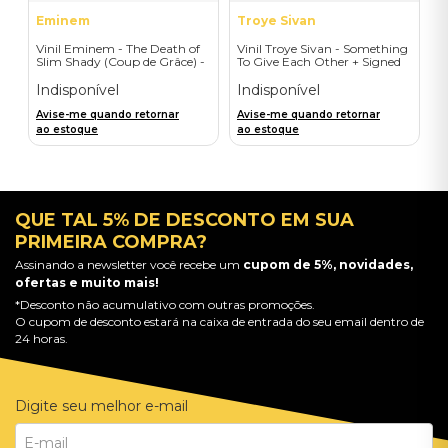
Eminem
Troye Sivan
Vinil Eminem - The Death of
Vinil Troye Sivan - Something
Slim Shady (Coup de Grâce) -
To Give Each Other + Signed
Exclusive/Crayon - Importado
Postcard - Importado
Indisponível
Indisponível
Avise-me quando retornar
Avise-me quando retornar
ao estoque
ao estoque
QUE TAL 5% DE DESCONTO EM SUA
PRIMEIRA COMPRA?
Assinando a newsletter você recebe um
cupom de 5%, novidades,
ofertas e muito mais!
*Desconto não acumulativo com outras promoções.
O cupom de desconto estará na caixa de entrada do seu email dentro de
24 horas.
Digite seu melhor e-mail