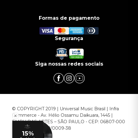
Formas de pagamento
Segurança
Siga nossas redes sociais
© COPYRIGHT 2019 | Universal Music Brasil | Infra
Commerce - Av. Hélio Ossamu Daikuara, 1445 |
EMBU DAS ARTES – SÃO PAULO - CEP: 06807-000
CNPJ: 00.952.789/0009-38