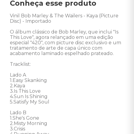
Conheça esse produto
Vinil Bob Marley & The Wailers - Kaya (Picture 
Disc) - Importado

O álbum clássico de Bob Marley, que inclui "Is 
This Love", agora relançado em uma edição 
especial "420", com picture disc exclusivo e um 
tratamento de arte de capa único com 
acabamento laminado espelhado prateado.

Tracklist:

Lado A

1.Easy Skanking 

2.Kaya 

3.Is This Love 

4.Sun Is Shining 

5.Satisfy My Soul 

Lado B

1.She's Gone 

2.Misty Morning 

3.Crisis 
