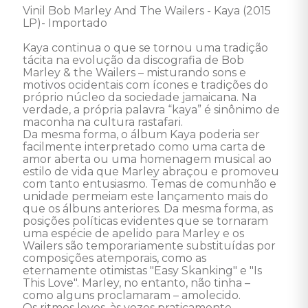
Vinil Bob Marley And The Wailers - Kaya (2015 
LP)- Importado 

Kaya continua o que se tornou uma tradição 
tácita na evolução da discografia de Bob 
Marley & the Wailers – misturando sons e 
motivos ocidentais com ícones e tradições do 
próprio núcleo da sociedade jamaicana. Na 
verdade, a própria palavra “kaya” é sinônimo de 
maconha na cultura rastafari. 

Da mesma forma, o álbum Kaya poderia ser 
facilmente interpretado como uma carta de 
amor aberta ou uma homenagem musical ao 
estilo de vida que Marley abraçou e promoveu 
com tanto entusiasmo. Temas de comunhão e 
unidade permeiam este lançamento mais do 
que os álbuns anteriores. Da mesma forma, as 
posições políticas evidentes que se tornaram 
uma espécie de apelido para Marley e os 
Wailers são temporariamente substituídas por 
composições atemporais, como as 
eternamente otimistas "Easy Skanking" e "Is 
This Love". Marley, no entanto, não tinha – 
como alguns proclamaram – amolecido. 

Os ritmos leves, às vezes praticamente 