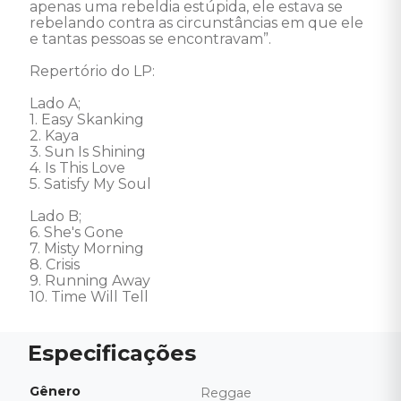
apenas uma rebeldia estúpida, ele estava se 
rebelando contra as circunstâncias em que ele 
e tantas pessoas se encontravam”. 

Repertório do LP: 

Lado A; 

1. Easy Skanking 

2. Kaya 

3. Sun Is Shining 

4. Is This Love  

5. Satisfy My Soul

Lado B; 

6. She's Gone 

7. Misty Morning 

8. Crisis 

9. Running Away 

10. Time Will Tell
Gênero
Reggae