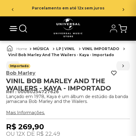
Parcelamento em até 12x sem juros
MÚSICA
LP | VINIL
VINIL IMPORTADO
Vinil Bob Marley And The Wailers - Kaya - Importado
Importado
Bob Marley
VINIL BOB MARLEY AND THE
WAILERS - KAYA - IMPORTADO
:
00060254727626
Lançado em 1978, Kaya é um álbum de estúdio da banda
jamaicana Bob Marley and the Wailers.
Mais Informações.
R$
269
,
90
12
R$
22
,
49