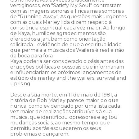
vertiginosos, em "Satisfy My Soul" contrastam 
com as imagens sonoras e líricas mais sombrias 
de "Running Away". As questões mais urgentes 
com as quais Marley lida dizem respeito à 
consciência espiritual cada vez maior. Ao longo 
de Kaya, humildes agradecimentos são 
oferecidos a jah, bem como orientação 
solicitada - evidência de que a espiritualidade 
que permeia a música dos Wailers é real e não 
da boca para fora. 

Kaya poderia ser considerado o oásis antes das 
erupções políticas e pessoais que informariam 
e influenciariam os próximos lançamentos de 
estúdio de marley and the wailers, survival and 
uprising. 

Desde a sua morte, em 11 de maio de 1981, a 
história de Bob Marley parece maior do que 
nunca, como evidenciado por uma lista cada 
vez maior de realizações atribuíveis à sua 
música, que identificou opressores e agitou 
mudanças sociais, ao mesmo tempo que 
permitiu aos fãs esquecerem os seus 
problemas e dançarem. 
