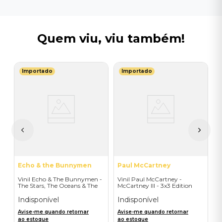
Quem viu, viu também!
Importado
Importado
O
ge
V
l
L
I
A
a
Echo & the Bunnymen
Paul McCartney
Vinil Echo & The Bunnymen -
Vinil Paul McCartney -
The Stars, The Oceans & The
McCartney III - 3x3 Edition
Moon (Double Vinyl Standard)
(1LP) - Importado
- Importado
Indisponível
Indisponível
Avise-me quando retornar
Avise-me quando retornar
ao estoque
ao estoque