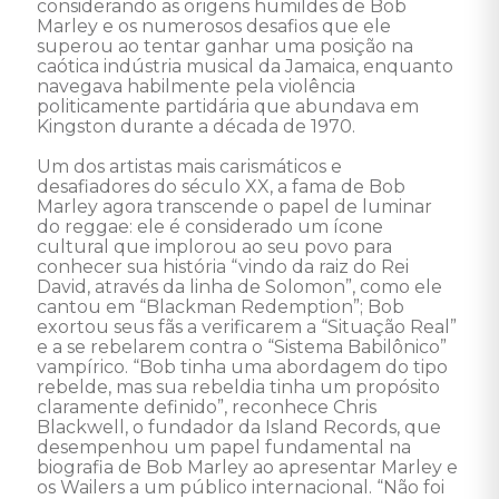
considerando as origens humildes de Bob 
Marley e os numerosos desafios que ele 
superou ao tentar ganhar uma posição na 
caótica indústria musical da Jamaica, enquanto 
navegava habilmente pela violência 
politicamente partidária que abundava em 
Kingston durante a década de 1970. 

Um dos artistas mais carismáticos e 
desafiadores do século XX, a fama de Bob 
Marley agora transcende o papel de luminar 
do reggae: ele é considerado um ícone 
cultural que implorou ao seu povo para 
conhecer sua história “vindo da raiz do Rei 
David, através da linha de Solomon”, como ele 
cantou em “Blackman Redemption”; Bob 
exortou seus fãs a verificarem a “Situação Real” 
e a se rebelarem contra o “Sistema Babilônico” 
vampírico. “Bob tinha uma abordagem do tipo 
rebelde, mas sua rebeldia tinha um propósito 
claramente definido”, reconhece Chris 
Blackwell, o fundador da Island Records, que 
desempenhou um papel fundamental na 
biografia de Bob Marley ao apresentar Marley e 
os Wailers a um público internacional. “Não foi 