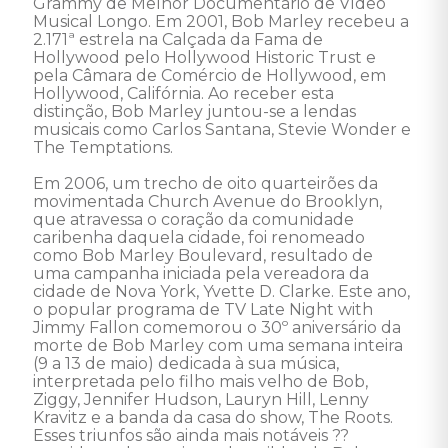
Grammy de Melhor Documentário de Vídeo 
Musical Longo. Em 2001, Bob Marley recebeu a 
2.171ª estrela na Calçada da Fama de 
Hollywood pelo Hollywood Historic Trust e 
pela Câmara de Comércio de Hollywood, em 
Hollywood, Califórnia. Ao receber esta 
distinção, Bob Marley juntou-se a lendas 
musicais como Carlos Santana, Stevie Wonder e 
The Temptations. 

Em 2006, um trecho de oito quarteirões da 
movimentada Church Avenue do Brooklyn, 
que atravessa o coração da comunidade 
caribenha daquela cidade, foi renomeado 
como Bob Marley Boulevard, resultado de 
uma campanha iniciada pela vereadora da 
cidade de Nova York, Yvette D. Clarke. Este ano, 
o popular programa de TV Late Night with 
Jimmy Fallon comemorou o 30º aniversário da 
morte de Bob Marley com uma semana inteira 
(9 a 13 de maio) dedicada à sua música, 
interpretada pelo filho mais velho de Bob, 
Ziggy, Jennifer Hudson, Lauryn Hill, Lenny 
Kravitz e a banda da casa do show, The Roots. 
Esses triunfos são ainda mais notáveis ??