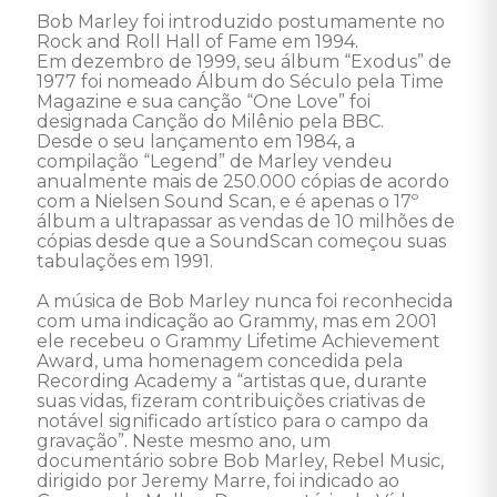
Bob Marley foi introduzido postumamente no 
Rock and Roll Hall of Fame em 1994. 

Em dezembro de 1999, seu álbum “Exodus” de 
1977 foi nomeado Álbum do Século pela Time 
Magazine e sua canção “One Love” foi 
designada Canção do Milênio pela BBC. 

Desde o seu lançamento em 1984, a 
compilação “Legend” de Marley vendeu 
anualmente mais de 250.000 cópias de acordo 
com a Nielsen Sound Scan, e é apenas o 17º 
álbum a ultrapassar as vendas de 10 milhões de 
cópias desde que a SoundScan começou suas 
tabulações em 1991. 

A música de Bob Marley nunca foi reconhecida 
com uma indicação ao Grammy, mas em 2001 
ele recebeu o Grammy Lifetime Achievement 
Award, uma homenagem concedida pela 
Recording Academy a “artistas que, durante 
suas vidas, fizeram contribuições criativas de 
notável significado artístico para o campo da 
gravação”. Neste mesmo ano, um 
documentário sobre Bob Marley, Rebel Music, 
dirigido por Jeremy Marre, foi indicado ao 