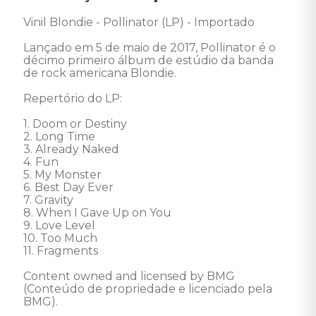
Vinil Blondie - Pollinator (LP) - Importado  

Lançado em 5 de maio de 2017, Pollinator é o 
décimo primeiro álbum de estúdio da banda 
de rock americana Blondie. 

Repertório do LP: 

1. Doom or Destiny

2. Long Time

3. Already Naked

4. Fun

5. My Monster

6. Best Day Ever

7. Gravity

8. When I Gave Up on You

9. Love Level

10. Too Much

11. Fragments 

Content owned and licensed by BMG 
(Conteúdo de propriedade e licenciado pela 
BMG).