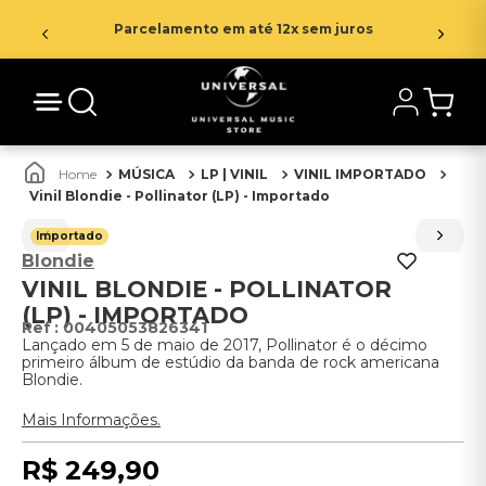
Parcelamento em até 12x sem juros
MÚSICA
LP | VINIL
VINIL IMPORTADO
Vinil Blondie - Pollinator (LP) - Importado
Importado
Blondie
VINIL BLONDIE - POLLINATOR
(LP) - IMPORTADO
:
00405053826341
Lançado em 5 de maio de 2017, Pollinator é o décimo
primeiro álbum de estúdio da banda de rock americana
Blondie.
Mais Informações.
R$
249
,
90