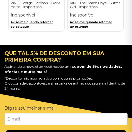
VINIL George Harrison - Dark
VINIL The Beach Boys - Surfer
Horse - Importado
Girl - Importado
Indisponível
Indisponível
Avise-me quando retornar
Avise-me quando retornar
ao estoque
ao estoque
QUE TAL 5% DE DESCONTO EM SUA
PRIMEIRA COMPRA?
Assinando a newsletter você recebe um
cupom de 5%, novidades,
ofertas e muito mais!
*Desconto não acumulativo com outras promoções.
O cupom de desconto estará na caixa de entrada do seu email dentro de
24 horas.
Digite seu melhor e-mail