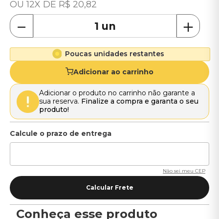
12
R$
20
,
82
－
＋
Poucas unidades restantes
Adicionar ao carrinho
Adicionar o produto no carrinho não garante a
sua reserva.
Finalize a compra e garanta o seu
produto!
Não sei meu CEP
Conheça esse produto