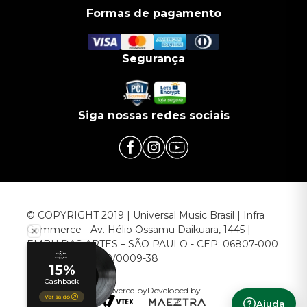
Formas de pagamento
Segurança
Siga nossas redes sociais
© COPYRIGHT 2019 | Universal Music Brasil | Infra
Commerce - Av. Hélio Ossamu Daikuara, 1445 |
EMBU DAS ARTES – SÃO PAULO - CEP: 06807-000
CNPJ: 00.952.789/0009-38
Powered by
Developed by
Ajuda