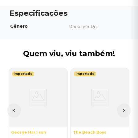
Gênero
Rock and Roll
Quem viu, viu também!
Importado
Importado
T
V
do
-
C
I
I
A
a
George Harrison
The Beach Boys