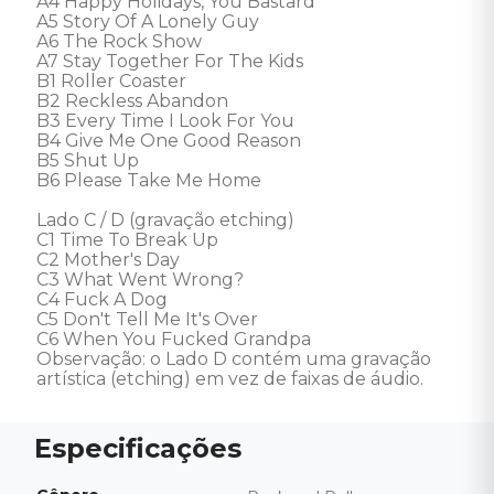
A4 Happy Holidays, You Bastard

A5 Story Of A Lonely Guy

A6 The Rock Show

A7 Stay Together For The Kids

B1 Roller Coaster

B2 Reckless Abandon

B3 Every Time I Look For You

B4 Give Me One Good Reason

B5 Shut Up

B6 Please Take Me Home

Lado C / D (gravação etching)

C1 Time To Break Up

C2 Mother's Day

C3 What Went Wrong?

C4 Fuck A Dog

C5 Don't Tell Me It's Over

C6 When You Fucked Grandpa

Observação: o Lado D contém uma gravação 
artística (etching) em vez de faixas de áudio.