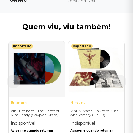
Gênero
Rock and Roll
Quem viu, viu também!
Importado
Importado
T
V
ry
T
P
I
A
a
Eminem
Nirvana
Vinil Eminem - The Death of
Vinil Nirvana - In Utero 30th
Slim Shady (Coup de Grâce) -
Anniversary (LP+10) -
Exclusive/Crayon - Importado
Importado
Indisponível
Indisponível
Avise-me quando retornar
Avise-me quando retornar