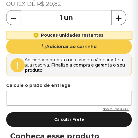
12
R$
20
,
82
－
＋
Poucas unidades restantes
Adicionar ao carrinho
Adicionar o produto no carrinho não garante a
sua reserva.
Finalize a compra e garanta o seu
produto!
Não sei meu CEP
Conheça esse produto