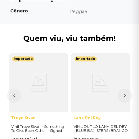
Gênero
Reggae
Quem viu, viu também!
Importado
Importado
T
It
V
P
M
I
A
a
Troye Sivan
Lana Del Rey
Vinil Troye Sivan - Something
VINIL DUPLO LANA DEL REY
To Give Each Other + Signed
- BLUE BANISTERS (BRANCO
Postcard - Importado
TRANSPARENTE) -
IMPORTADO