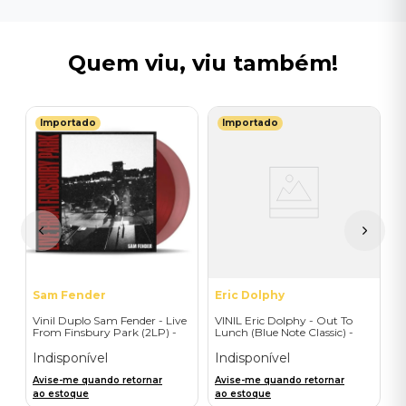
Quem viu, viu também!
Importado
Importado
L
V
do
P
E
I
A
a
Sam Fender
Eric Dolphy
Vinil Duplo Sam Fender - Live
VINIL Eric Dolphy - Out To
From Finsbury Park (2LP) -
Lunch (Blue Note Classic) -
Importado
Importado
Indisponível
Indisponível
Avise-me quando retornar
Avise-me quando retornar
ao estoque
ao estoque