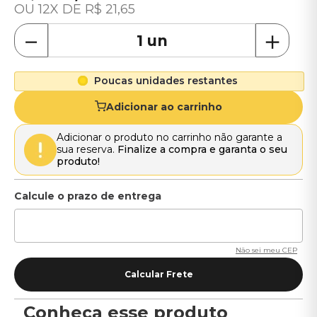
12
R$
21
,
65
－
＋
Poucas unidades restantes
Adicionar ao carrinho
Adicionar o produto no carrinho não garante a
sua reserva.
Finalize a compra e garanta o seu
produto!
Não sei meu CEP
Conheça esse produto