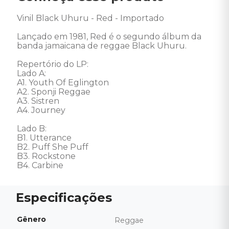
Vinil Black Uhuru - Red - Importado 

Lançado em 1981, Red é o segundo álbum da 
banda jamaicana de reggae Black Uhuru.

Repertório do LP: 

Lado A: 

A1. Youth Of Eglington

A2. Sponji Reggae

A3. Sistren

A4. Journey 

Lado B: 

B1. Utterance

B2. Puff She Puff

B3. Rockstone

B4. Carbine
Gênero
Reggae