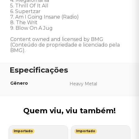
4. Megalomania 

5. Thrill Of It All 

6. Supertzar 

7. Am I Going Insane (Radio) 

8. The Writ 

9. Blow On A Jug 

Content owned and licensed by BMG 
(Conteúdo de propriedade e licenciado pela 
BMG).
Gênero
Heavy Metal
Quem viu, viu também!
Importado
Importado
T