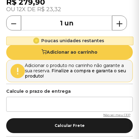
R$
279
,
90
12
R$
23
,
32
－
＋
Poucas unidades restantes
Adicionar ao carrinho
Adicionar o produto no carrinho não garante a
sua reserva.
Finalize a compra e garanta o seu
produto!
Não sei meu CEP