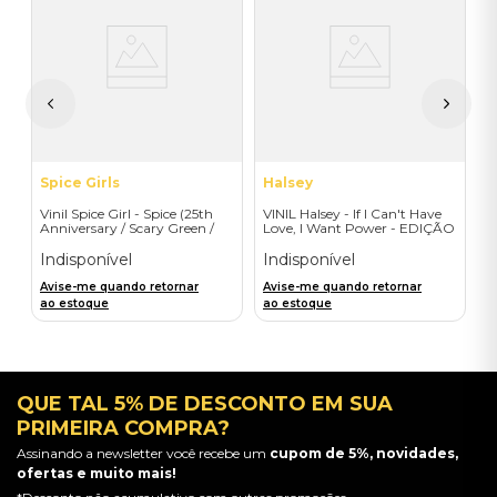
V
do
G
I
A
a
Spice Girls
Halsey
Vinil Spice Girl - Spice (25th
VINIL Halsey - If I Can't Have
Anniversary / Scary Green /
Love, I Want Power - EDIÇÃO
1LP) - Importado
LIMITADA EXCLUSIVA
TRANSPARENT ORANGE
Indisponível
Indisponível
Avise-me quando retornar
Avise-me quando retornar
ao estoque
ao estoque
QUE TAL 5% DE DESCONTO EM SUA
PRIMEIRA COMPRA?
Assinando a newsletter você recebe um
cupom de 5%, novidades,
ofertas e muito mais!