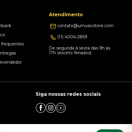
Atendimento
hback
contato@umusicstore.com
sco
(11) 4004-2859
 frequentes
De segunda à sexta das 9h às
17h (exceto feriados)
Entregas
evendedor
Siga nossas redes sociais