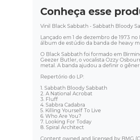
Conheça esse prod
Vinil Black Sabbath - Sabbath Bloody Sa
Lançado em 1 de dezembro de 1973 no R
álbum de estúdio da banda de heavy met
O Black Sabbath foi formado em Birmingh
Geezer Butler, o vocalista Ozzy Osbour
metal. A banda ajudou a definir o gêner
Repertório do LP: 

1. Sabbath Bloody Sabbath 

2. A National Acrobat 

3. Fluff 

4. Sabbra Cadabra 

5. Killing Yourself To Live 

6. Who Are You? 

7. Looking For Today 

8. Spiral Architect  

Content owned and licensed by BMG (C