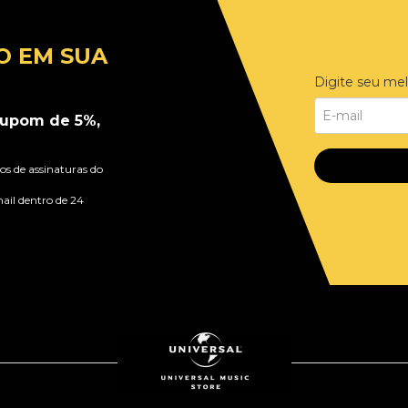
O EM SUA
Digite seu mel
upom de 5%,
s de assinaturas do
ail dentro de 24