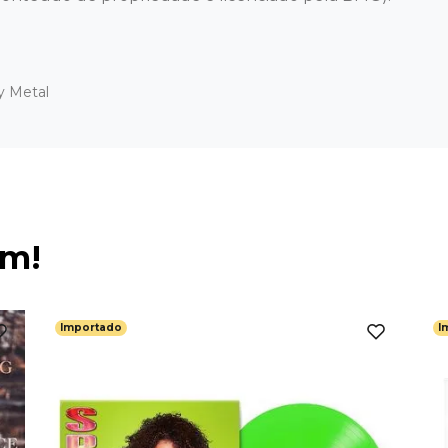
y Metal
ém!
Importado
I