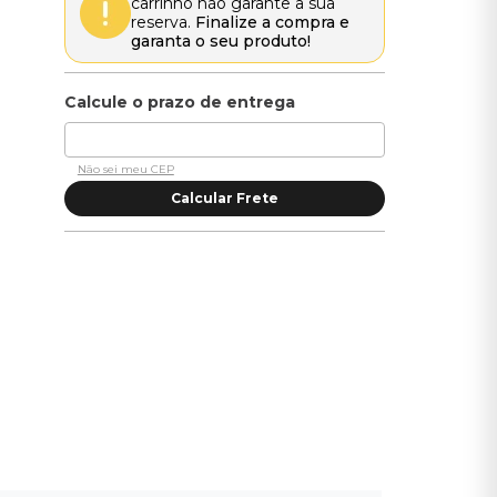
carrinho não garante a sua
reserva.
Finalize a compra e
garanta o seu produto!
Não sei meu CEP