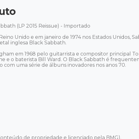
uto
bbath (LP 2015 Reissue) - Importado 

eino Unido e em janeiro de 1974 nos Estados Unidos, Sa
al inglesa Black Sabbath. 

am em 1968 pelo guitarrista e compositor principal Tony 
ne e o baterista Bill Ward. O Black Sabbath é frequent
o com uma série de álbuns inovadores nos anos 70.

onteúdo de propriedade e licenciado pela BMG).