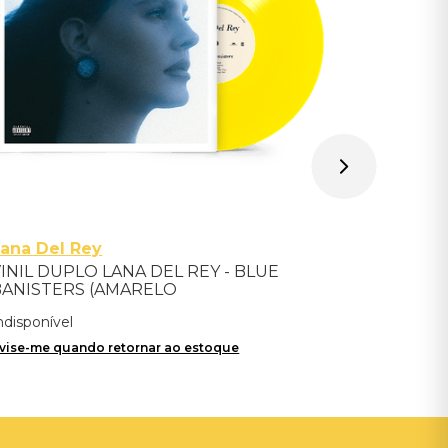
Avise-me qu
ana Del Rey
INIL DUPLO LANA DEL REY - BLUE
BANISTERS (AMARELO
TRANSPARENTE) - IMPORTADO
ndisponível
vise-me quando retornar ao estoque