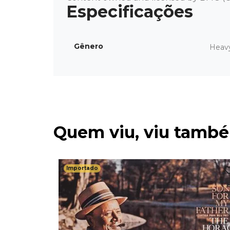
Gênero
Heav
Quem viu, viu tamb
Importado
methin'