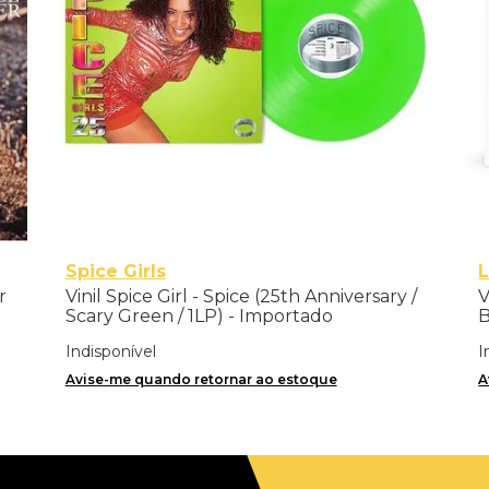
Spice Girls
L
r
Vinil Spice Girl - Spice (25th Anniversary /
V
Scary Green / 1LP) - Importado
Indisponível
I
Avise-me quando retornar ao estoque
A