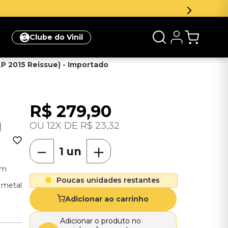
Clube do Vinil
LP 2015 Reissue) - Importado
R$
279
,
90
H
12
R$
23
,
32
－
＋
em
Poucas unidades restantes
 metal
Adicionar ao carrinho
Adicionar o produto no