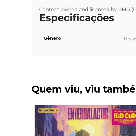
Content owned and licensed by BMG (C
Gênero
Heav
Quem viu, viu tamb
Importado
ch (Blue