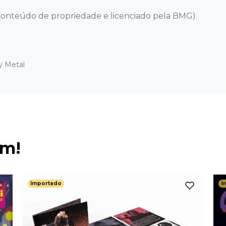
onteúdo de propriedade e licenciado pela BMG).
y Metal
ém!
Importado
I