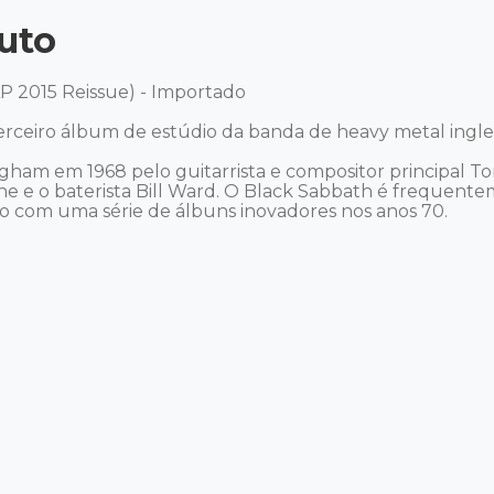
uto
LP 2015 Reissue) - Importado 

terceiro álbum de estúdio da banda de heavy metal ingles
am em 1968 pelo guitarrista e compositor principal Tony 
ne e o baterista Bill Ward. O Black Sabbath é frequent
o com uma série de álbuns inovadores nos anos 70.
