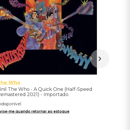
Indisponíve
Avise-me qu
The Who
inil The Who - A Quick One (Half-Speed
emastered 2021) - Importado
ndisponível
vise-me quando retornar ao estoque