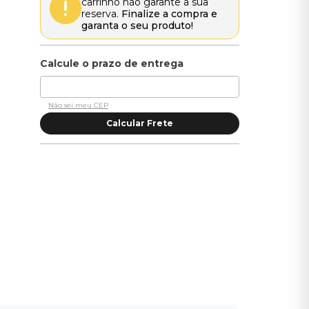
carrinho não garante a sua
reserva.
Finalize a compra e
garanta o seu produto!
Não sei meu CEP