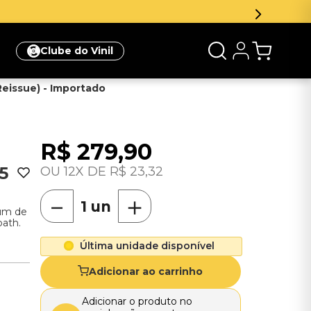
Clube do Vinil
 Reissue) - Importado
R$
279
,
90
5
12
R$
23
,
32
－
＋
bum de
bath.
Última unidade disponível
Adicionar ao carrinho
Adicionar o produto no