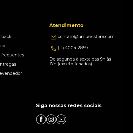
Atendimento
hback
contato@umusicstore.com
sco
(11) 4004-2859
 frequentes
De segunda à sexta das 9h às
17h (exceto feriados)
Entregas
evendedor
Siga nossas redes sociais