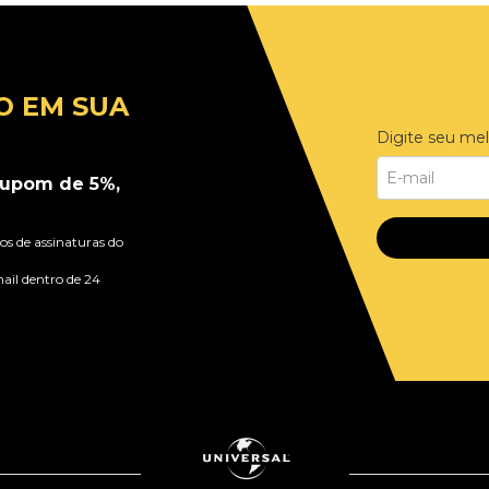
O EM SUA
Digite seu mel
upom de 5%,
s de assinaturas do
ail dentro de 24