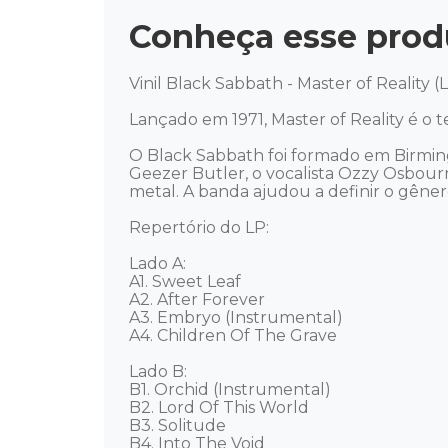
Conheça esse prod
Vinil Black Sabbath - Master of Reality (
Lançado em 1971, Master of Reality é o 
O Black Sabbath foi formado em Birmingh
Geezer Butler, o vocalista Ozzy Osbour
metal. A banda ajudou a definir o gêner
Repertório do LP: 

Lado A: 

A1. Sweet Leaf 

A2. After Forever 

A3. Embryo (Instrumental) 

A4. Children Of The Grave 

Lado B: 

B1. Orchid (Instrumental) 

B2. Lord Of This World 

B3. Solitude 

B4. Into The Void 
