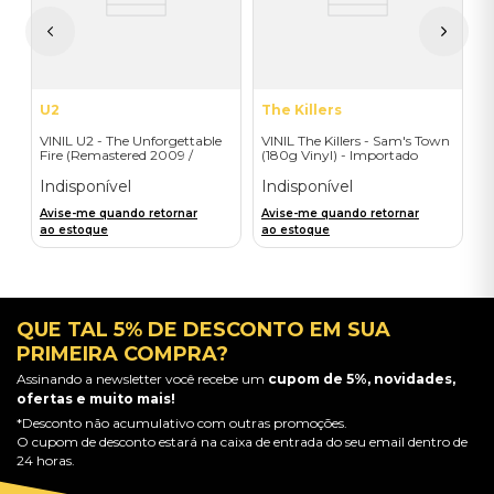
A
a
U2
The Killers
VINIL U2 - The Unforgettable
VINIL The Killers - Sam's Town
Fire (Remastered 2009 /
(180g Vinyl) - Importado
Colour Vinyl / 2019 reissue) -
Importado
Indisponível
Indisponível
Avise-me quando retornar
Avise-me quando retornar
ao estoque
ao estoque
QUE TAL 5% DE DESCONTO EM SUA
PRIMEIRA COMPRA?
Assinando a newsletter você recebe um
cupom de 5%, novidades,
ofertas e muito mais!
*Desconto não acumulativo com outras promoções.
O cupom de desconto estará na caixa de entrada do seu email dentro de
24 horas.