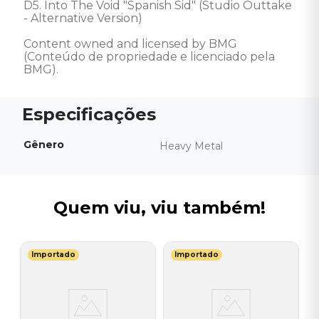
D5. Into The Void "Spanish Sid" (Studio Outtake 
- Alternative Version) 

Content owned and licensed by BMG 
(Conteúdo de propriedade e licenciado pela 
BMG).
Gênero
Heavy Metal
Quem viu, viu também!
Importado
Importado
S
V
I
I