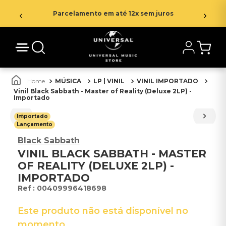
Parcelamento em até 12x sem juros
MÚSICA
LP | VINIL
VINIL IMPORTADO
Vinil Black Sabbath - Master of Reality (Deluxe 2LP) -
Importado
Importado
Lançamento
Black Sabbath
VINIL BLACK SABBATH - MASTER
OF REALITY (DELUXE 2LP) -
IMPORTADO
:
00409996418698
Este produto não está disponível no
momento