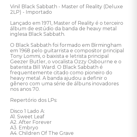
Vinil Black Sabbath - Master of Reality (Deluxe 
2LP) - Importado 

Lançado em 1971, Master of Reality é o terceiro 
álbum de estúdio da banda de heavy metal 
inglesa Black Sabbath. 

O Black Sabbath foi formado em Birmingham 
em 1968 pelo guitarrista e compositor principal 
Tony Lommi, o baixista e letrista principal 
Geezer Butler, o vocalista Ozzy Osbourne e o 
baterista Bill Ward. O Black Sabbath é 
frequentemente citado como pioneiro do 
heavy metal. A banda ajudou a definir o 
gênero com uma série de álbuns inovadores 
nos anos 70. 

Repertório dos LPs:

Disco 1 Lado A:

A1. Sweet Leaf

A2. After Forever

A3. Embryo

A4. Children Of The Grave
