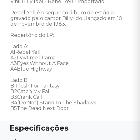
Vinil Billy Idol - Rebel Yell - Importado 

Rebel Yell é o segundo álbum de estúdio 
gravado pelo cantor Billy Idol, lançado em 10 
de novembro de 1983.

Repertório do LP: 

Lado A:

A1Rebel Yell 

A2Daytime Drama 

A3Eyes Without A Face 

A4Blue Highway 

Lado B:

B1Flesh For Fantasy 

B2Catch My Fall 

B3Crank Call 

B4(Do Not) Stand In The Shadows 

B5The Dead Next Door