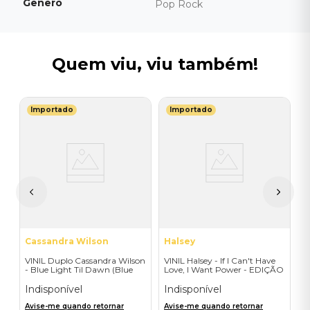
Gênero
Pop Rock
Quem viu, viu também!
Importado
Importado
U
Of
V
(
V
I
A
a
Cassandra Wilson
Halsey
VINIL Duplo Cassandra Wilson
VINIL Halsey - If I Can't Have
- Blue Light Til Dawn (Blue
Love, I Want Power - EDIÇÃO
Note Classic-2LP) - Importado
LIMITADA EXCLUSIVA
TRANSPARENT ORANGE
Indisponível
Indisponível
Avise-me quando retornar
Avise-me quando retornar