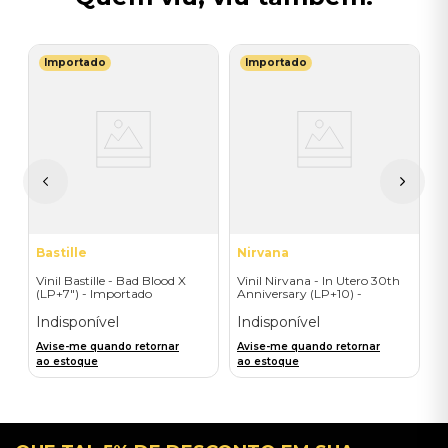
Importado
Importado
F
d
V
M
M
T
I
A
a
Bastille
Nirvana
Vinil Bastille - Bad Blood X
Vinil Nirvana - In Utero 30th
(LP+7") - Importado
Anniversary (LP+10) -
Importado
Indisponível
Indisponível
Avise-me quando retornar
Avise-me quando retornar
ao estoque
ao estoque