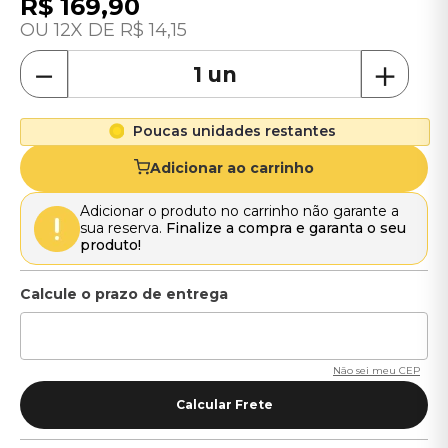
R$
169
,
90
12
R$
14
,
15
－
＋
Poucas unidades restantes
Adicionar ao carrinho
Adicionar o produto no carrinho não garante a
sua reserva.
Finalize a compra e garanta o seu
produto!
Não sei meu CEP