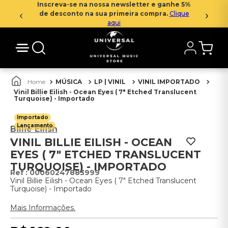
Inscreva-se na nossa newsletter e ganhe 5%
de desconto na sua primeira compra.
Clique
aqui
MÚSICA
LP | VINIL
VINIL IMPORTADO
Vinil Billie Eilish - Ocean Eyes ( 7" Etched Translucent
Turquoise) - Importado
Importado
Lançamento
Billie Eilish
VINIL BILLIE EILISH - OCEAN
EYES ( 7" ETCHED TRANSLUCENT
TURQUOISE) - IMPORTADO
:
00060247883999
Vinil Billie Eilish - Ocean Eyes ( 7" Etched Translucent
Turquoise) - Importado
Mais Informações.