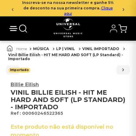
Inscreva-se na nossa newsletter e ganhe 5%
de desconto na sua primeira compra.
Clique
aqui
MÚSICA
LP | VINIL
VINIL IMPORTADO
Vinil Billie Eilish - HIT ME HARD AND SOFT (LP Standard) -
Importado
Importado
Billie Eilish
VINIL BILLIE EILISH - HIT ME
HARD AND SOFT (LP STANDARD)
- IMPORTADO
:
00060246522365
Este produto não está disponível no
momento