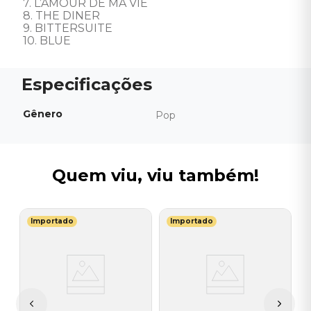
7. L’AMOUR DE MA VIE 

8. THE DINER 

9. BITTERSUITE 

10. BLUE
Gênero
Pop
Quem viu, viu também!
Importado
Importado
S
V
do
(
-
I
A
a