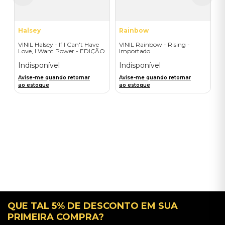
Halsey
Rainbow
VINIL Halsey - If I Can't Have
VINIL Rainbow - Rising -
Love, I Want Power - EDIÇÃO
Importado
LIMITADA EXCLUSIVA
TRANSPARENT ORANGE
Indisponível
Indisponível
Avise-me quando retornar
Avise-me quando retornar
ao estoque
ao estoque
QUE TAL 5% DE DESCONTO EM SUA
PRIMEIRA COMPRA?