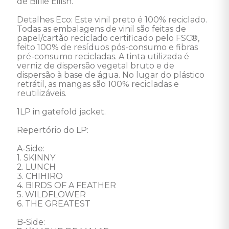
de Billie Eilish.

Detalhes Eco: Este vinil preto é 100% reciclado. 
Todas as embalagens de vinil são feitas de 
papel/cartão reciclado certificado pelo FSC®, 
feito 100% de resíduos pós-consumo e fibras 
pré-consumo recicladas. A tinta utilizada é 
verniz de dispersão vegetal bruto e de 
dispersão à base de água. No lugar do plástico 
retrátil, as mangas são 100% recicladas e 
reutilizáveis.

1LP in gatefold jacket.

Repertório do LP: 

A-Side: 

1. SKINNY 

2. LUNCH 

3. CHIHIRO 

4. BIRDS OF A FEATHER 

5. WILDFLOWER 

6. THE GREATEST  

B-Side: 
