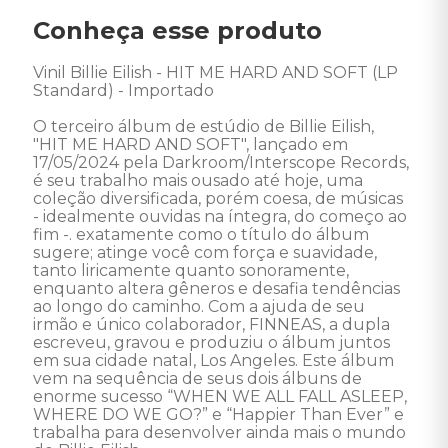
Conheça esse produto
Vinil Billie Eilish - HIT ME HARD AND SOFT (LP 
Standard) - Importado 

O terceiro álbum de estúdio de Billie Eilish, 
"HIT ME HARD AND SOFT", lançado em 
17/05/2024 pela Darkroom/Interscope Records, 
é seu trabalho mais ousado até hoje, uma 
coleção diversificada, porém coesa, de músicas 
- idealmente ouvidas na íntegra, do começo ao 
fim -. exatamente como o título do álbum 
sugere; atinge você com força e suavidade, 
tanto liricamente quanto sonoramente, 
enquanto altera gêneros e desafia tendências 
ao longo do caminho. Com a ajuda de seu 
irmão e único colaborador, FINNEAS, a dupla 
escreveu, gravou e produziu o álbum juntos 
em sua cidade natal, Los Angeles. Este álbum 
vem na sequência de seus dois álbuns de 
enorme sucesso “WHEN WE ALL FALL ASLEEP, 
WHERE DO WE GO?” e “Happier Than Ever” e 
trabalha para desenvolver ainda mais o mundo 