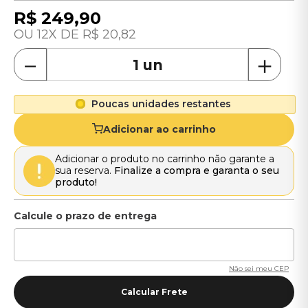
R$
249
,
90
12
R$
20
,
82
－
＋
Poucas unidades restantes
Adicionar ao carrinho
Adicionar o produto no carrinho não garante a
sua reserva.
Finalize a compra e garanta o seu
produto!
Não sei meu CEP