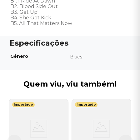
B1. I Ride At Dawn

B2. Blood Side Out

B3. Get Up!

B4. She Got Kick

B5. All That Matters Now
Gênero
Blues
Quem viu, viu também!
Importado
Importado
E
V
ry
S
E
I
A