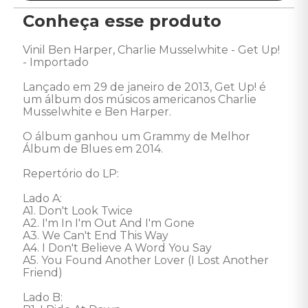
Conheça esse produto
Vinil Ben Harper, Charlie Musselwhite - Get Up! 
- Importado 

Lançado em 29 de janeiro de 2013, Get Up! é 
um álbum dos músicos americanos Charlie 
Musselwhite e Ben Harper.

O álbum ganhou um Grammy de Melhor 
Álbum de Blues em 2014. 

Repertório do LP: 

Lado A: 

A1. Don't Look Twice

A2. I'm In I'm Out And I'm Gone

A3. We Can't End This Way

A4. I Don't Believe A Word You Say

A5. You Found Another Lover (I Lost Another 
Friend) 

Lado B: 
