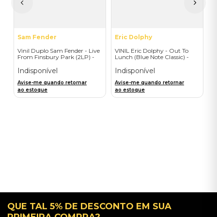
a
Sam Fender
Eric Dolphy
Vinil Duplo Sam Fender - Live
VINIL Eric Dolphy - Out To
From Finsbury Park (2LP) -
Lunch (Blue Note Classic) -
Importado
Importado
Indisponível
Indisponível
Avise-me quando retornar
Avise-me quando retornar
ao estoque
ao estoque
QUE TAL 5% DE DESCONTO EM SUA
PRIMEIRA COMPRA?