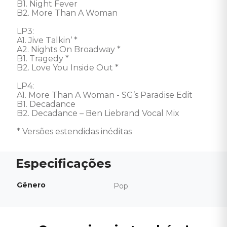
B1. Night Fever 

B2. More Than A Woman 

LP3: 

A1. Jive Talkin’ *

A2. Nights On Broadway *

B1. Tragedy *

B2. Love You Inside Out *

LP4: 

A1. More Than A Woman - SG’s Paradise Edit

B1. Decadance 

B2. Decadance – Ben Liebrand Vocal Mix 

* Versões estendidas inéditas
Gênero
Pop