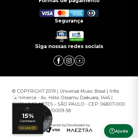
Formas de pagamento
Segurança
Siga nossas redes sociais
© COPYRIGHT 2019 | Universal Music Brasil | Infra
Commerce - Av. Hélio Ossamu Daikuara, 1445 |
EMBU DAS ARTES – SÃO PAULO - CEP: 06807-000
CNPJ: 00.952.789/0009-38
Powered by
Developed by
Ajuda