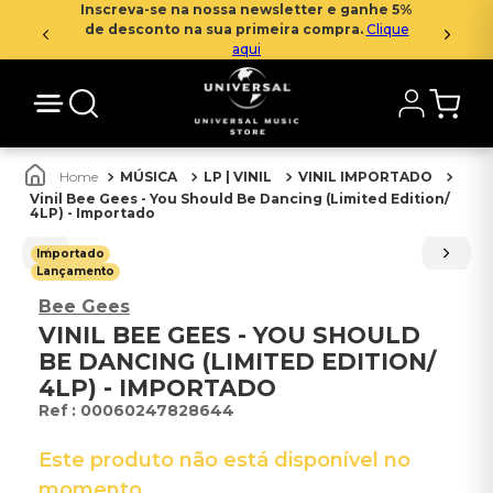
Inscreva-se na nossa newsletter e ganhe 5%
de desconto na sua primeira compra.
Clique
aqui
MÚSICA
LP | VINIL
VINIL IMPORTADO
Vinil Bee Gees - You Should Be Dancing (Limited Edition/
4LP) - Importado
Importado
Lançamento
Bee Gees
VINIL BEE GEES - YOU SHOULD
BE DANCING (LIMITED EDITION/
4LP) - IMPORTADO
:
00060247828644
Este produto não está disponível no
momento