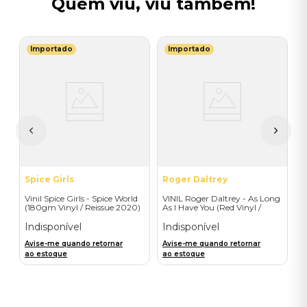
Quem viu, viu também!
Importado
Importado
T
V
-
C
I
I
A
a
Spice Girls
Roger Daltrey
Vinil Spice Girls - Spice World
VINIL Roger Daltrey - As Long
(180gm Vinyl / Reissue 2020)
As I Have You (Red Vinyl /
- Importado
Disco Bag) - Importado
Indisponível
Indisponível
Avise-me quando retornar
Avise-me quando retornar
ao estoque
ao estoque