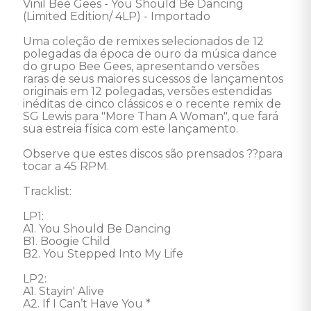
Vinil Bee Gees - You Should Be Dancing 
(Limited Edition/ 4LP) - Importado 

Uma coleção de remixes selecionados de 12 
polegadas da época de ouro da música dance 
do grupo Bee Gees, apresentando versões 
raras de seus maiores sucessos de lançamentos 
originais em 12 polegadas, versões estendidas 
inéditas de cinco clássicos e o recente remix de 
SG Lewis para "More Than A Woman", que fará 
sua estreia física com este lançamento. 

Observe que estes discos são prensados ??para 
tocar a 45 RPM. 

Tracklist: 

LP1: 

A1. You Should Be Dancing

B1. Boogie Child 

B2. You Stepped Into My Life 

LP2: 

A1. Stayin' Alive 

A2. If I Can’t Have You *
