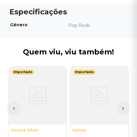
Gênero
Pop Rock
Quem viu, viu também!
Importado
Importado
U
V
do
F
C
I
I
A
a
Horace Silver
Halsey