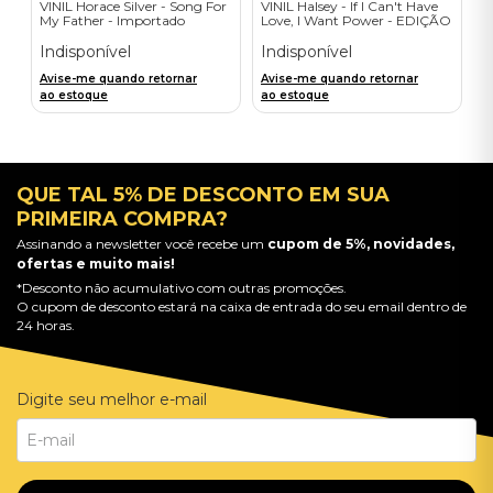
VINIL Horace Silver - Song For
VINIL Halsey - If I Can't Have
My Father - Importado
Love, I Want Power - EDIÇÃO
LIMITADA EXCLUSIVA
TRANSPARENT ORANGE
Indisponível
Indisponível
Avise-me quando retornar
Avise-me quando retornar
ao estoque
ao estoque
QUE TAL 5% DE DESCONTO EM SUA
PRIMEIRA COMPRA?
Assinando a newsletter você recebe um
cupom de 5%, novidades,
ofertas e muito mais!
*Desconto não acumulativo com outras promoções.
O cupom de desconto estará na caixa de entrada do seu email dentro de
24 horas.
Digite seu melhor e-mail