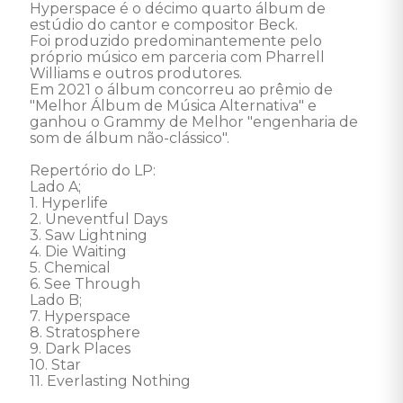
Hyperspace é o décimo quarto álbum de 
estúdio do cantor e compositor Beck. 

Foi produzido predominantemente pelo 
próprio músico em parceria com Pharrell 
Williams e outros produtores. 

Em 2021 o álbum concorreu ao prêmio de 
"Melhor Álbum de Música Alternativa" e 
ganhou o Grammy de Melhor "engenharia de 
som de álbum não-clássico". 

Repertório do LP:

Lado A;  

1. Hyperlife 

2. Uneventful Days 

3. Saw Lightning 

4. Die Waiting 

5. Chemical 

6. See Through 

Lado B; 

7. Hyperspace 

8. Stratosphere 

9. Dark Places 

10. Star 

11. Everlasting Nothing