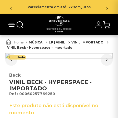
Parcelamento em até 12x sem juros
MÚSICA
LP | VINIL
VINIL IMPORTADO
VINIL Beck - Hyperspace - Importado
Importado
Beck
VINIL BECK - HYPERSPACE -
IMPORTADO
:
00060257769250
Este produto não está disponível no
momento