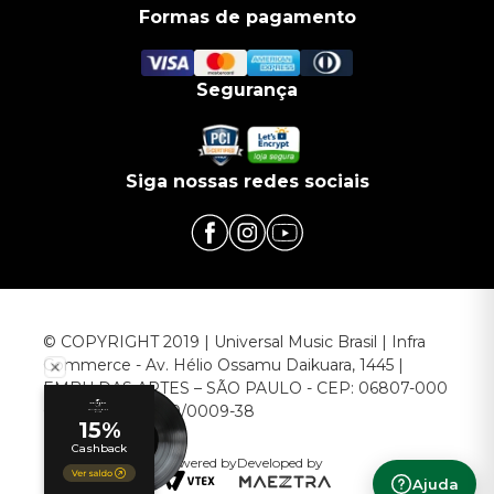
Formas de pagamento
Segurança
Siga nossas redes sociais
© COPYRIGHT 2019 | Universal Music Brasil | Infra
Commerce - Av. Hélio Ossamu Daikuara, 1445 |
EMBU DAS ARTES – SÃO PAULO - CEP: 06807-000
CNPJ: 00.952.789/0009-38
Powered by
Developed by
Ajuda