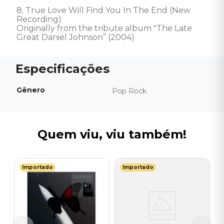
8. True Love Will Find You In The End (New 
Recording) 

Originally from the tribute album "The Late 
Great Daniel Johnson” (2004)
Gênero
Pop Rock
Quem viu, viu também!
Importado
Importado
V
E
(
I