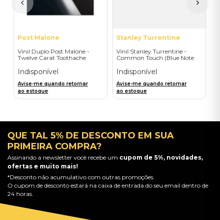
A
a
Post Malone
Stanley Turrentine
Vinil Duplo Post Malone -
Vinil Stanley Turrentine -
Twelve Carat Toothache
Common Touch (Blue Note
(D2C/2LP) - Importado
Classic) - Importado
Indisponível
Indisponível
Avise-me quando retornar
Avise-me quando retornar
ao estoque
ao estoque
QUE TAL 5% DE DESCONTO EM SUA
PRIMEIRA COMPRA?
Assinando a newsletter você recebe um
cupom de 5%, novidades,
ofertas e muito mais!
*Desconto não acumulativo com outras promoções.
O cupom de desconto estará na caixa de entrada do seu email dentro de
24 horas.