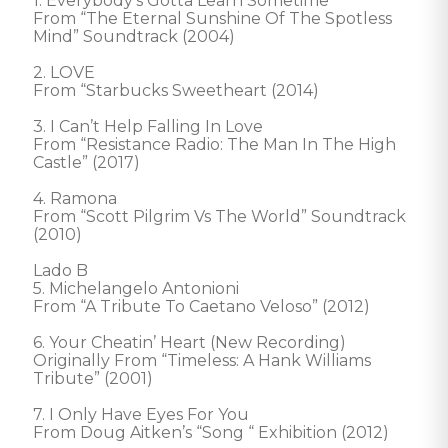
1. Everybody’s Gotta Learn Sometime 

From “The Eternal Sunshine Of The Spotless 
Mind” Soundtrack (2004) 

2. LOVE 

From “Starbucks Sweetheart (2014) 

3. I Can’t Help Falling In Love 

From “Resistance Radio: The Man In The High 
Castle” (2017) 

4. Ramona 

From “Scott Pilgrim Vs The World” Soundtrack 
(2010) 

Lado B 

5. Michelangelo Antonioni 

From “A Tribute To Caetano Veloso” (2012) 

6. Your Cheatin’ Heart (New Recording) 

Originally From “Timeless: A Hank Williams 
Tribute” (2001) 

7. I Only Have Eyes For You 

From Doug Aitken’s “Song “ Exhibition (2012) 
