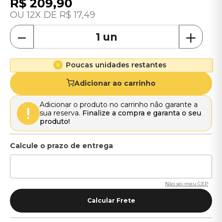
R$
209
,
90
12
R$
17
,
49
－
＋
Poucas unidades restantes
Adicionar ao carrinho
Adicionar o produto no carrinho não garante a
sua reserva.
Finalize a compra e garanta o seu
produto!
Não sei meu CEP