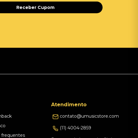
Receber Cupom
Atendimento
hback
contato@umusicstore.com
sco
(11) 4004-2859
 frequentes