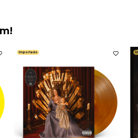
ém!
Importado
I