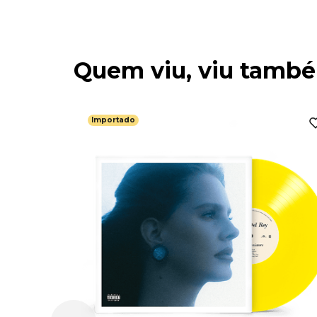
Quem viu, viu tamb
Importado
n -