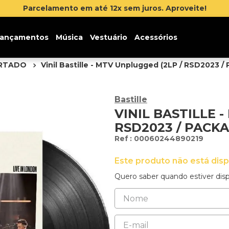
ançamentos
Música
Vestuário
Acessórios
ORTADO
Vinil Bastille - MTV Unplugged (2LP / RSD2023 /
Bastille
VINIL BASTILLE 
RSD2023 / PACK
:
00060244890219
Este produto não está dis
Quero saber quando estiver disp