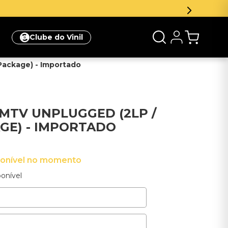
Inscreva-se na newsletter e ganhe 5
Clube do Vinil
 Package) - Importado
- MTV UNPLUGGED (2LP /
AGE) - IMPORTADO
ponível no momento
onível