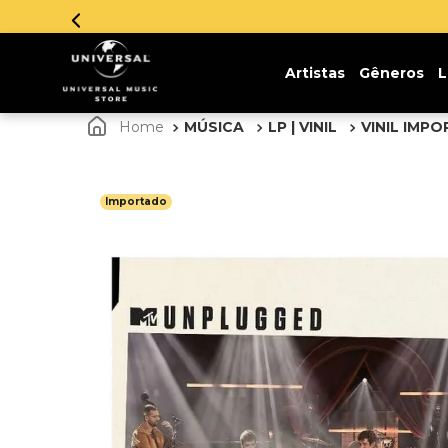
Parcelamento em até 12x sem juros. Aproveite!
Artistas
Gêneros
L
MÚSICA
LP | VINIL
VINIL IMP
Importado