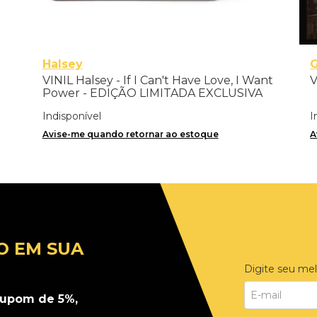
Halsey
VINIL Halsey - If I Can't Have Love, I Want
V
Power - EDIÇÃO LIMITADA EXCLUSIVA
TRANSPARENT ORANGE
Indisponível
I
Avise-me quando retornar ao estoque
A
O EM SUA
Digite seu mel
upom de 5%,