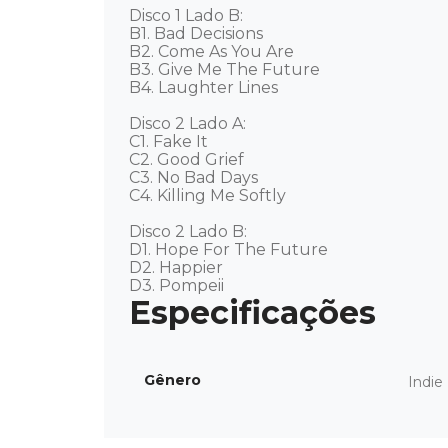
Disco 1 Lado B: 

B1. Bad Decisions 

B2. Come As You Are 

B3. Give Me The Future 

B4. Laughter Lines 

Disco 2 Lado A: 

C1. Fake It 

C2. Good Grief 

C3. No Bad Days 

C4. Killing Me Softly 

Disco 2 Lado B: 

D1. Hope For The Future 

D2. Happier 

D3. Pompeii
Gênero
Indie