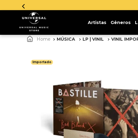
Parcelamento em até 12x sem juros. Aproveite!
Artistas
Gêneros
L
MÚSICA
LP | VINIL
VINIL IMP
Importado