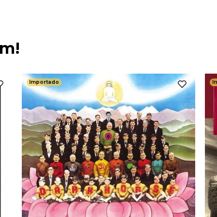
ém!
Importado
I