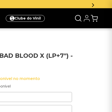
Inscreva-se na newsletter e ganhe 5
Clube do Vinil
 BAD BLOOD X (LP+7") -
ponível no momento
onível