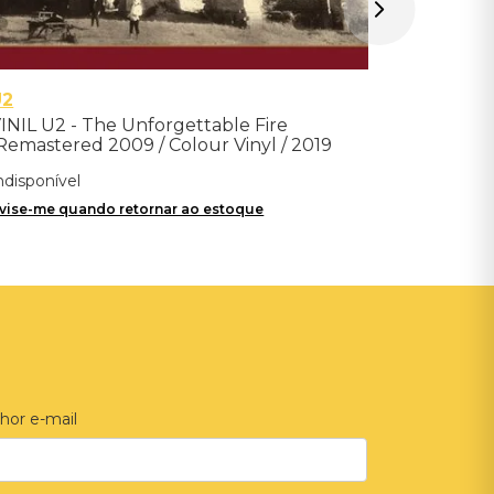
U2
INIL U2 - The Unforgettable Fire
Remastered 2009 / Colour Vinyl / 2019
eissue) - Importado
ndisponível
vise-me quando retornar ao estoque
hor e-mail