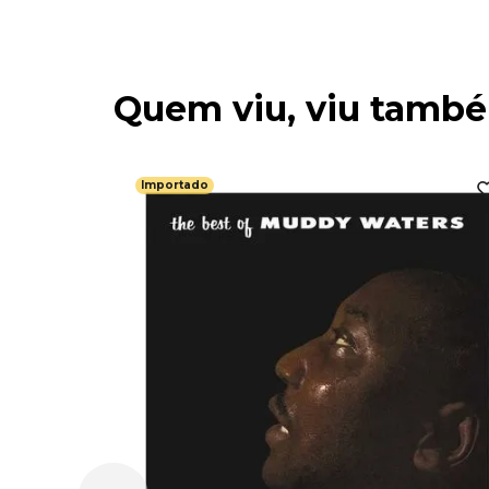
Quem viu, viu tamb
Importado
e Shrine -