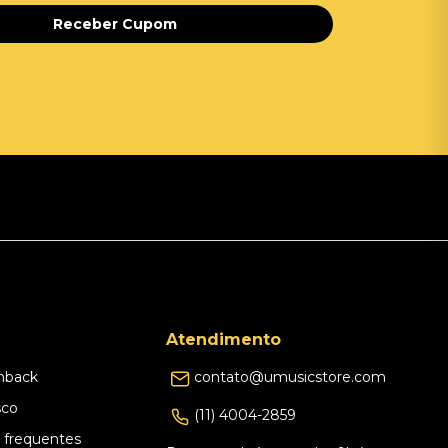
Receber Cupom
Atendimento
hback
contato@umusicstore.com
sco
(11) 4004-2859
 frequentes