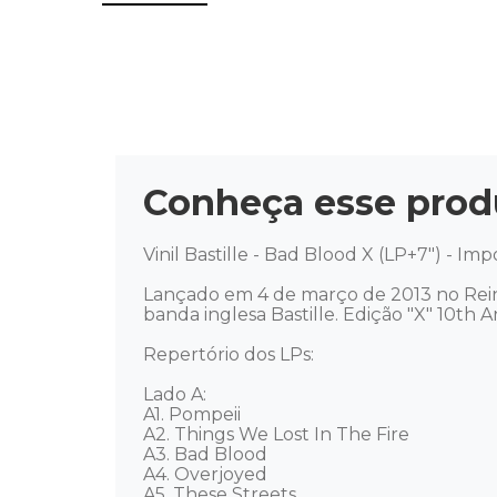
Conheça esse prod
Vinil Bastille - Bad Blood X (LP+7") - Imp
Lançado em 4 de março de 2013 no Reino
banda inglesa Bastille. Edição "X" 10th An
Repertório dos LPs: 

Lado A: 

A1. Pompeii 

A2. Things We Lost In The Fire 

A3. Bad Blood 

A4. Overjoyed 

A5. These Streets 
