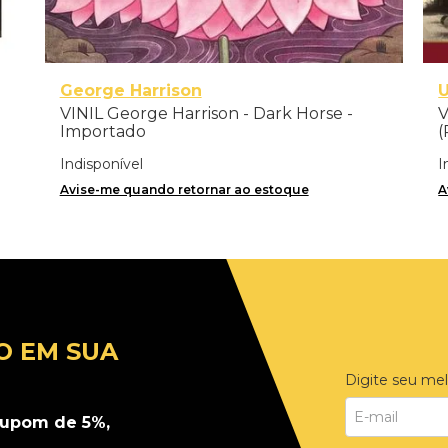
George Harrison
VINIL George Harrison - Dark Horse -
V
Importado
(
r
Indisponível
I
Avise-me quando retornar ao estoque
A
O EM SUA
Digite seu mel
upom de 5%,