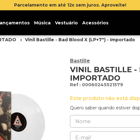
ançamentos
Música
Vestuário
Acessórios
ORTADO
Vinil Bastille - Bad Blood X (LP+7") - Importado
Bastille
VINIL BASTILLE -
IMPORTADO
:
00060245521579
Este produto não está dis
Quero saber quando estiver disp