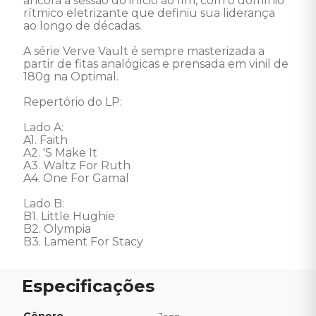
ancora a sessão do início ao fim, com o domínio 
rítmico eletrizante que definiu sua liderança 
ao longo de décadas.

A série Verve Vault é sempre masterizada a 
partir de fitas analógicas e prensada em vinil de 
180g na Optimal. 

Repertório do LP:

Lado A:

A1. Faith

A2. 'S Make It

A3. Waltz For Ruth

A4. One For Gamal

Lado B: 

B1. Little Hughie

B2. Olympia

B3. Lament For Stacy