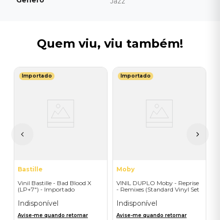
Gênero
Jazz
Quem viu, viu também!
Importado
Importado
T
V
-
I
I
A
a
Bastille
Moby
Vinil Bastille - Bad Blood X
VINIL DUPLO Moby - Reprise
(LP+7") - Importado
- Remixes (Standard Vinyl Set
- 2LP) - Importado
Indisponível
Indisponível
Avise-me quando retornar
Avise-me quando retornar