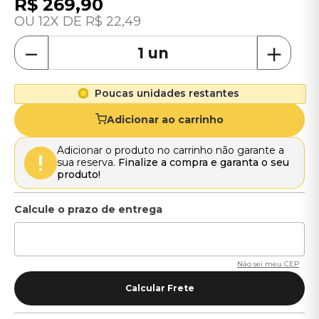
R$
269
,
90
12
R$
22
,
49
－
＋
Poucas unidades restantes
Adicionar ao carrinho
Adicionar o produto no carrinho não garante a
sua reserva.
Finalize a compra e garanta o seu
produto!
Não sei meu CEP