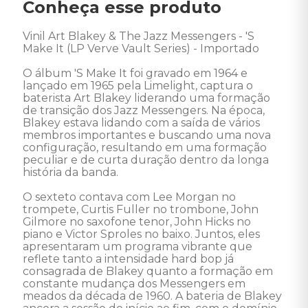
Conheça esse produto
Vinil Art Blakey & The Jazz Messengers - 'S 
Make It (LP Verve Vault Series) - Importado 

O álbum 'S Make It foi gravado em 1964 e 
lançado em 1965 pela Limelight, captura o 
baterista Art Blakey liderando uma formação 
de transição dos Jazz Messengers. Na época, 
Blakey estava lidando com a saída de vários 
membros importantes e buscando uma nova 
configuração, resultando em uma formação 
peculiar e de curta duração dentro da longa 
história da banda.

O sexteto contava com Lee Morgan no 
trompete, Curtis Fuller no trombone, John 
Gilmore no saxofone tenor, John Hicks no 
piano e Victor Sproles no baixo. Juntos, eles 
apresentaram um programa vibrante que 
reflete tanto a intensidade hard bop já 
consagrada de Blakey quanto a formação em 
constante mudança dos Messengers em 
meados da década de 1960. A bateria de Blakey 