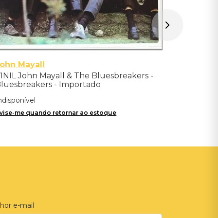
ohn Mayall
INIL John Mayall & The Bluesbreakers -
luesbreakers - Importado
ndisponível
vise-me quando retornar ao estoque
hor e-mail