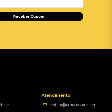
Receber Cupom
Atendimento
hback
contato@umusicstore.com