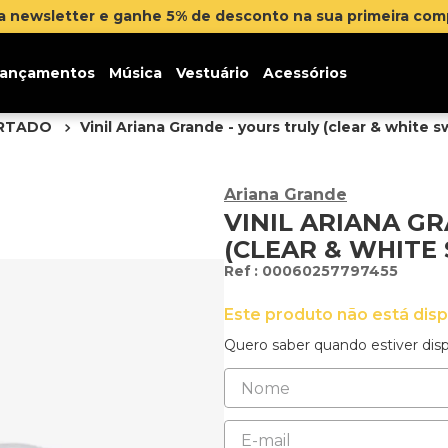
ique aqui
ançamentos
Música
Vestuário
Acessórios
ORTADO
Vinil Ariana Grande - yours truly (clear & white s
Ariana Grande
VINIL ARIANA G
(CLEAR & WHITE
:
00060257797455
Este produto não está dis
Quero saber quando estiver disp