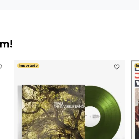
ém!
Importado
I