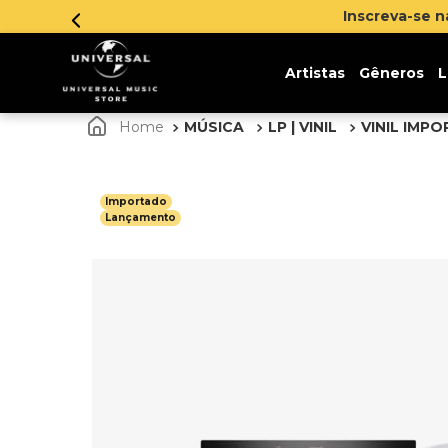
sletter e ganhe 5% de desconto na sua primeira compra
Cl
Artistas
Gêneros
L
MÚSICA
LP | VINIL
VINIL IMP
Importado
Lançamento