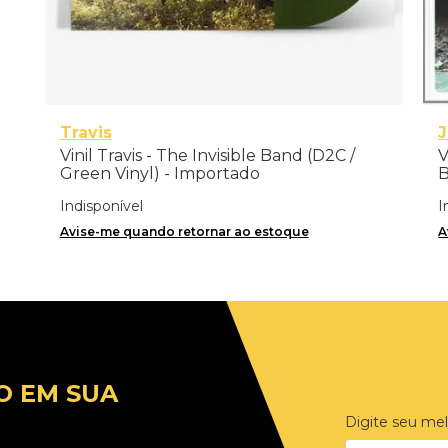
Travis
J
Vinil Travis - The Invisible Band (D2C /
V
Green Vinyl) - Importado
B
Indisponível
I
Avise-me quando retornar ao estoque
A
O EM SUA
Digite seu mel