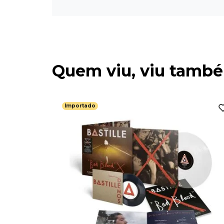
Quem viu, viu tamb
Importado
 State -