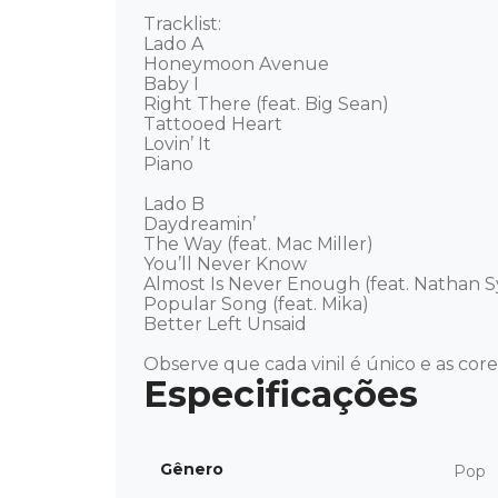
Tracklist: 

Lado A 

Honeymoon Avenue

Baby I

Right There (feat. Big Sean)

Tattooed Heart

Lovin’ It

Piano

Lado B 

Daydreamin’

The Way (feat. Mac Miller)

You’ll Never Know

Almost Is Never Enough (feat. Nathan Sy
Popular Song (feat. Mika)

Better Left Unsaid

Observe que cada vinil é único e as cor
Gênero
Pop