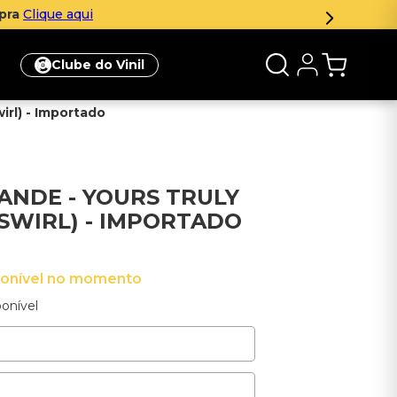
Parcelamento em a
Clube do Vinil
wirl) - Importado
RANDE - YOURS TRULY
 SWIRL) - IMPORTADO
ponível no momento
onível