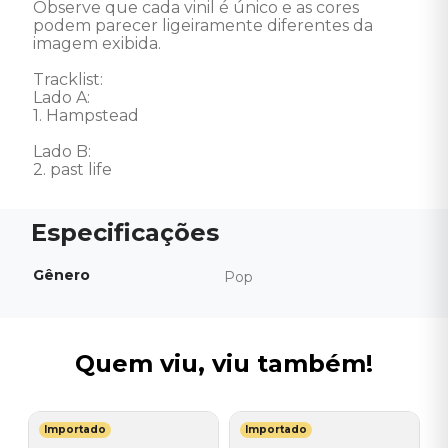
Observe que cada vinil é único e as cores 
podem parecer ligeiramente diferentes da 
imagem exibida. 

Tracklist: 

Lado A: 

1. Hampstead 

Lado B: 

2. past life
Gênero
Pop
Quem viu, viu também!
Importado
Importado
T