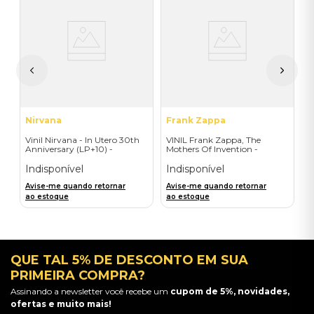
V
-
(
I
A
a
Nirvana
Frank Zappa
Vinil Nirvana - In Utero 30th
VINIL Frank Zappa, The
Anniversary (LP+10) -
Mothers Of Invention -
Importado
Mothermania: The Best Of
The Mothers - Importado
Indisponível
Indisponível
Avise-me quando retornar
Avise-me quando retornar
ao estoque
ao estoque
QUE TAL 5% DE DESCONTO EM SUA
PRIMEIRA COMPRA?
Assinando a newsletter você recebe um
cupom de 5%, novidades,
ofertas e muito mais!