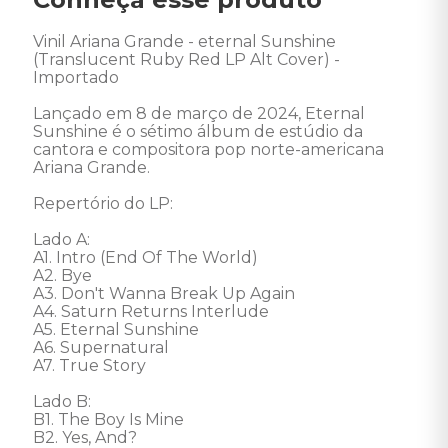
Vinil Ariana Grande - eternal Sunshine 
(Translucent Ruby Red LP Alt Cover) - 
Importado

Lançado em 8 de março de 2024, Eternal 
Sunshine é o sétimo álbum de estúdio da 
cantora e compositora pop norte-americana 
Ariana Grande. 

Repertório do LP:

Lado A: 

A1. Intro (End Of The World) 

A2. Bye 

A3. Don't Wanna Break Up Again 

A4. Saturn Returns Interlude 

A5. Eternal Sunshine 

A6. Supernatural 

A7. True Story 

Lado B: 

B1. The Boy Is Mine 

B2. Yes, And? 
