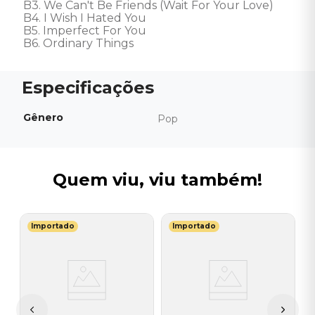
B3. We Can't Be Friends (Wait For Your Love) 

B4. I Wish I Hated You 

B5. Imperfect For You 

B6. Ordinary Things
Gênero
Pop
Quem viu, viu também!
Importado
Importado
J
V
H
I
A
a