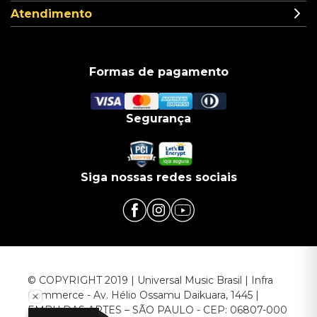
Atendimento
Formas de pagamento
Segurança
Siga nossas redes sociais
© COPYRIGHT 2019 | Universal Music Brasil | Infra
Commerce - Av. Hélio Ossamu Daikuara, 1445 |
EMBU DAS ARTES – SÃO PAULO - CEP: 06807-000