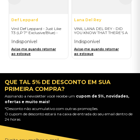
Def Leppard
Lana Del Rey
Vinil Def Leppard - Just Like
VINIL LANA DEL REY - DID
73 (LP 7" Exclusive/Blue) -
YOU KNOW THAT THERE'S A
Importado
TUNNEL UNDER OCEAN
BLVD (ALT COVER EXPLICIT/
Indisponível
Indisponível
2LP) - IMPORTADO
Avise-me quando retornar
Avise-me quando retornar
ao estoque
ao estoque
QUE TAL 5% DE DESCONTO EM SUA
PRIMEIRA COMPRA?
Assinando a newsletter você recebe um
cupom de 5%, novidades,
ofertas e muito mais!
*Desconto não acumulativo com outras promoções.
O cupom de desconto estará na caixa de entrada do seu email dentro de
24 horas.