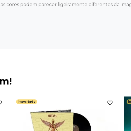
 e as cores podem parecer ligeiramente diferentes da ima
ém!
Importado
I