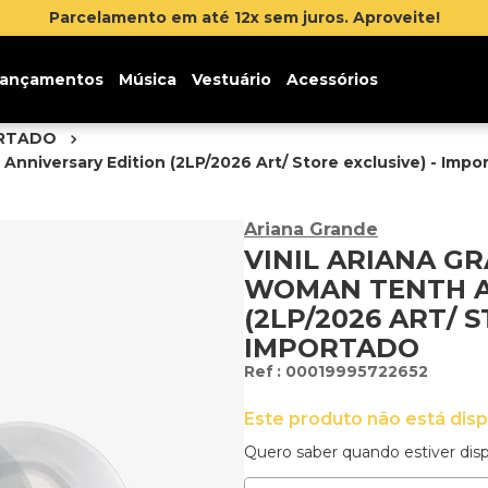
Inscr
ançamentos
Música
Vestuário
Acessórios
ORTADO
nniversary Edition (2LP/2026 Art/ Store exclusive) - Impo
Ariana Grande
VINIL ARIANA G
WOMAN TENTH A
(2LP/2026 ART/ S
IMPORTADO
:
00019995722652
Este produto não está dis
Quero saber quando estiver disp