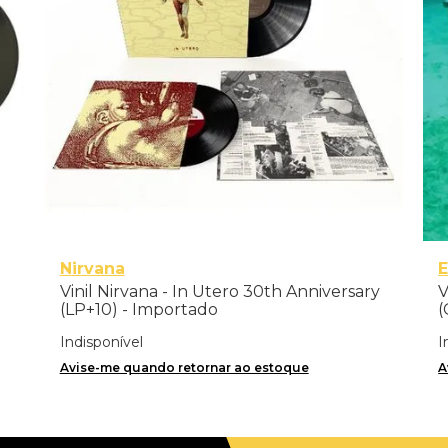
Nirvana
Vinil Nirvana - In Utero 30th Anniversary
V
(LP+10) - Importado
(
Indisponível
I
Avise-me quando retornar ao estoque
A