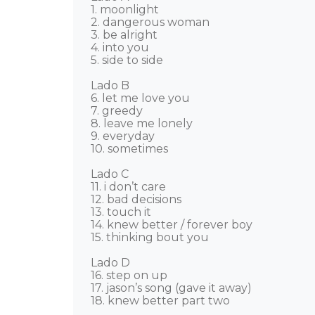
1. moonlight

2. dangerous woman

3. be alright

4. into you

5. side to side

Lado B

6. let me love you

7. greedy

8. leave me lonely

9. everyday

10. sometimes

Lado C

11. i don’t care

12. bad decisions

13. touch it

14. knew better / forever boy

15. thinking bout you

Lado D

16. step on up

17. jason’s song (gave it away)

18. knew better part two
