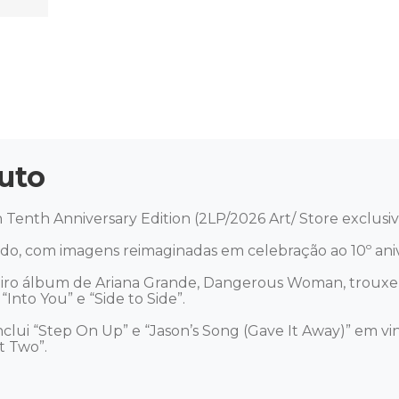
uto
enth Anniversary Edition (2LP/2026 Art/ Store exclusive
cido, com imagens reimaginadas em celebração ao 10º anive
eiro álbum de Ariana Grande, Dangerous Woman, trouxe 
nto You” e “Side to Side”.

clui “Step On Up” e “Jason’s Song (Gave It Away)” em vini
 Two”.
