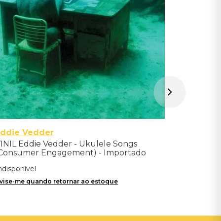
Avise-me qu
Eddie Vedder
INIL Eddie Vedder - Ukulele Songs
Consumer Engagement) - Importado
ndisponível
vise-me quando retornar ao estoque