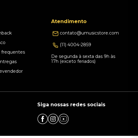
Atendimento
hback
contato@umusicstore.com
sco
(11) 4004-2859
 frequentes
De segunda à sexta das 9h às
17h (exceto feriados)
Entregas
evendedor
Siga nossas redes sociais