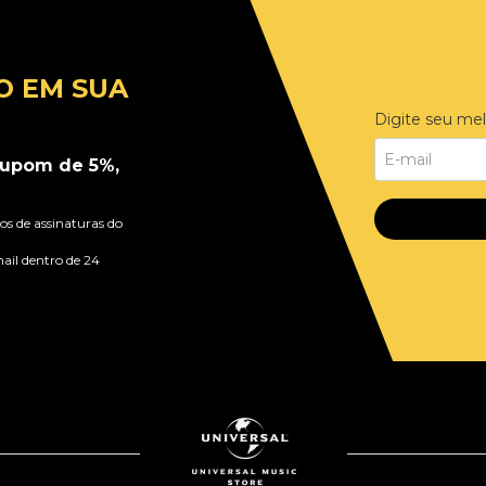
O EM SUA
Digite seu mel
upom de 5%,
s de assinaturas do
ail dentro de 24