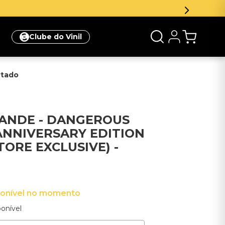
eva-se na newsletter e ganhe 5% de desconto na sua prim
Clube do Vinil
rtado
RANDE - DANGEROUS
NNIVERSARY EDITION
TORE EXCLUSIVE) -
ponível no momento
onível