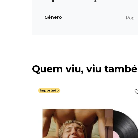
Gênero
Pop
Quem viu, viu tamb
Importado
 State -