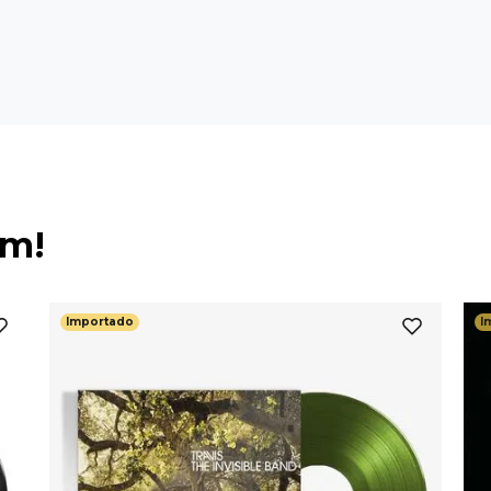
ém!
Importado
I