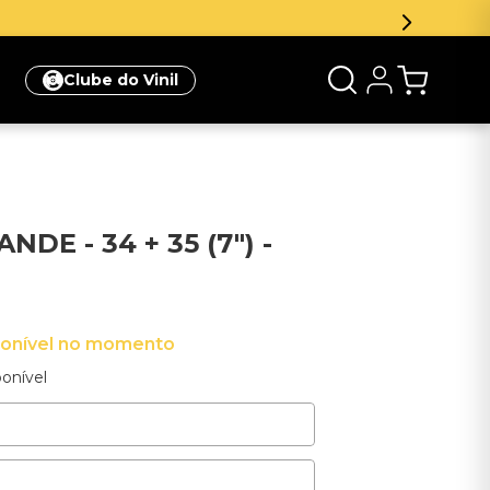
Clube do Vinil
DE - 34 + 35 (7") -
ponível no momento
onível