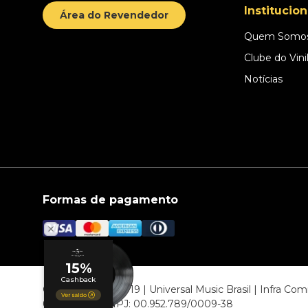
Institucion
Área do Revendedor
Quem Somo
Clube do Vini
Notícias
Formas de pagamento
© COPYRIGHT 2019 | Universal Music Brasil | Infra C
06807-000 CNPJ: 00.952.789/0009-38