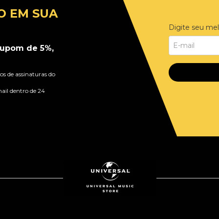
O EM SUA
Digite seu mel
upom de 5%,
s de assinaturas do
ail dentro de 24