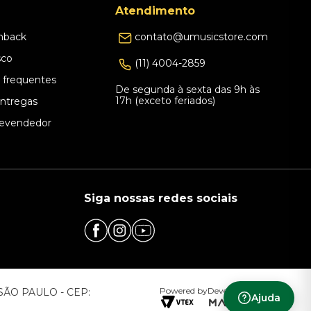
Atendimento
hback
contato@umusicstore.com
sco
(11) 4004-2859
 frequentes
De segunda à sexta das 9h às
17h (exceto feriados)
Entregas
evendedor
Siga nossas redes sociais
Powered by
Developed by
– SÃO PAULO - CEP:
Ajuda