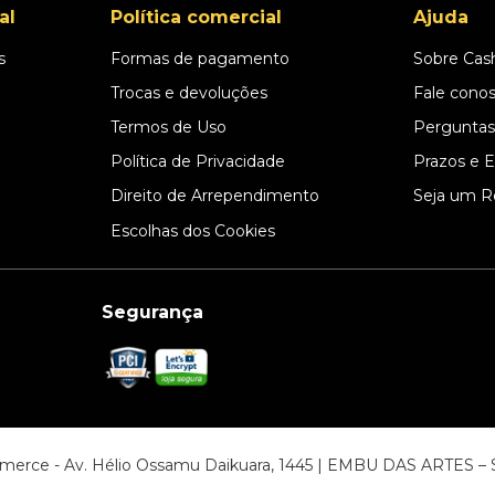
al
Política comercial
Ajuda
s
Formas de pagamento
Sobre Cas
l
Trocas e devoluções
Fale cono
Termos de Uso
Perguntas
Política de Privacidade
Prazos e 
Direito de Arrependimento
Seja um R
Escolhas dos Cookies
Segurança
ommerce - Av. Hélio Ossamu Daikuara, 1445 | EMBU DAS ARTES 