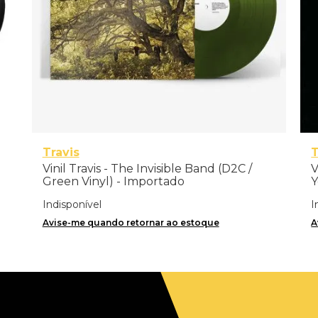
Travis
Vinil Travis - The Invisible Band (D2C /
V
Green Vinyl) - Importado
Y
Indisponível
I
Avise-me quando retornar ao estoque
A