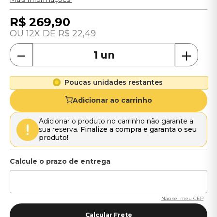
R$
269
,
90
12
R$
22
,
49
－
＋
Poucas unidades restantes
Adicionar ao carrinho
Adicionar o produto no carrinho não garante a
sua reserva.
Finalize a compra e garanta o seu
produto!
Não sei meu CEP