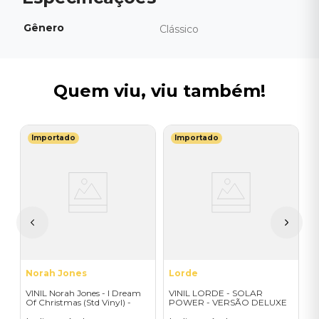
Gênero
Clássico
Quem viu, viu também!
Importado
Importado
T
V
C
I
A
a
Norah Jones
Lorde
VINIL Norah Jones - I Dream
VINIL LORDE - SOLAR
Of Christmas (Std Vinyl) -
POWER - VERSÃO DELUXE
Importado
EXCLUSIVA