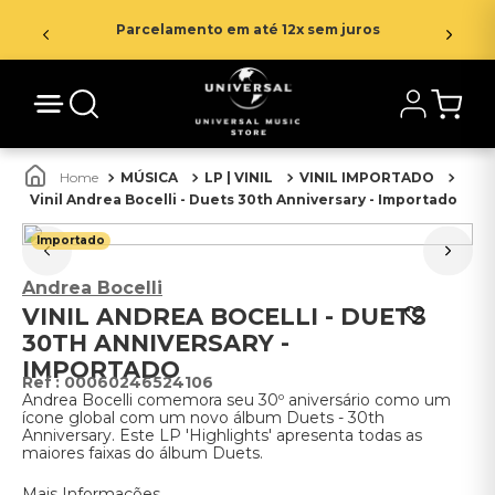
Parcelamento em até 12x sem juros
MÚSICA
LP | VINIL
VINIL IMPORTADO
Vinil Andrea Bocelli - Duets 30th Anniversary - Importado
Importado
Andrea Bocelli
VINIL ANDREA BOCELLI - DUETS
30TH ANNIVERSARY -
IMPORTADO
:
00060246524106
Andrea Bocelli comemora seu 30º aniversário como um
ícone global com um novo álbum Duets - 30th
Anniversary. Este LP 'Highlights' apresenta todas as
maiores faixas do álbum Duets.
Mais Informações.