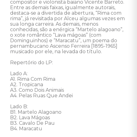
compositor e violonista baiano Vicente Barreto. 
Entre as demais faixas, igualmente autorais, 
destaca-se a divertida de abertura, “Rima com 
rima”, já revisitada por Alceu algumas vezes em 
sua longa carreira. As demais, menos 
conhecidas, são a enérgica “Martelo alagoano”, 
o xote romântico “Lava mágoas” (com 
Dominguinhos) e “Maracatu”, um poema do 
pernambucano Ascenso Ferreira [1895-1965] 
musicado por ele, na levada do título. 

Repertório do LP: 

Lado A: 

A1. Rima Com Rima 

A2. Tropicana 

A3. Como Dois Animais 

A4. Pelas Ruas Que Andei 

Lado B: 

B1. Martelo Alagoano 

B2. Lava Mágoas 

B3. Cavalo De Pau 

B4. Maracatu