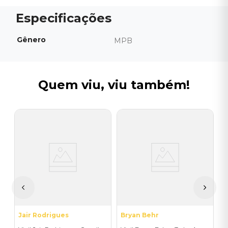
Gênero
MPB
Quem viu, viu também!
A
V
P
I
A
a
Jair Rodrigues
Bryan Behr