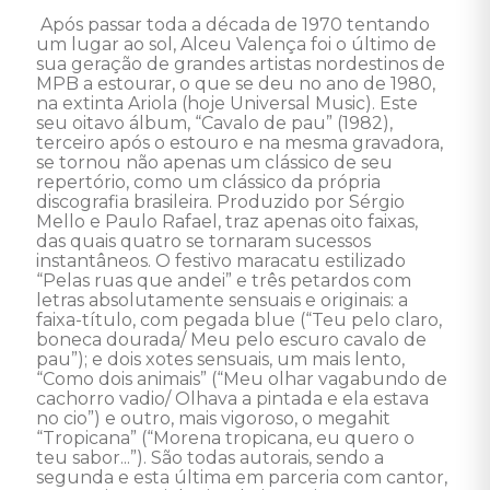
 Após passar toda a década de 1970 tentando 
um lugar ao sol, Alceu Valença foi o último de 
sua geração de grandes artistas nordestinos de 
MPB a estourar, o que se deu no ano de 1980, 
na extinta Ariola (hoje Universal Music). Este 
seu oitavo álbum, “Cavalo de pau” (1982), 
terceiro após o estouro e na mesma gravadora, 
se tornou não apenas um clássico de seu 
repertório, como um clássico da própria 
discografia brasileira. Produzido por Sérgio 
Mello e Paulo Rafael, traz apenas oito faixas, 
das quais quatro se tornaram sucessos 
instantâneos. O festivo maracatu estilizado 
“Pelas ruas que andei” e três petardos com 
letras absolutamente sensuais e originais: a 
faixa-título, com pegada blue (“Teu pelo claro, 
boneca dourada/ Meu pelo escuro cavalo de 
pau”); e dois xotes sensuais, um mais lento, 
“Como dois animais” (“Meu olhar vagabundo de 
cachorro vadio/ Olhava a pintada e ela estava 
no cio”) e outro, mais vigoroso, o megahit 
“Tropicana” (“Morena tropicana, eu quero o 
teu sabor...”). São todas autorais, sendo a 
segunda e esta última em parceria com cantor, 