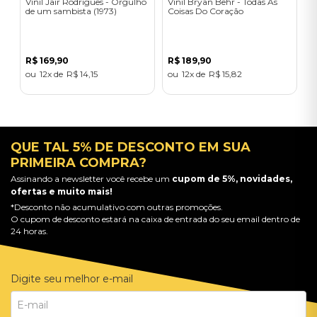
Vinil Jair Rodrigues - Orgulho
Vinil Bryan Behr - Todas As
de um sambista (1973)
Coisas Do Coração
R$
169
,
90
R$
189
,
90
12
R$
14
,
15
12
R$
15
,
82
QUE TAL 5% DE DESCONTO EM SUA
PRIMEIRA COMPRA?
Assinando a newsletter você recebe um
cupom de 5%, novidades,
ofertas e muito mais!
*Desconto não acumulativo com outras promoções.
O cupom de desconto estará na caixa de entrada do seu email dentro de
24 horas.
Digite seu melhor e-mail