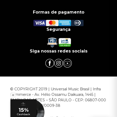
Formas de pagamento
Segurança
Siga nossas redes sociais
© COPYRIGHT 2019 | Universal Music Brasil | Infra
Commerce - Av. Hélio Ossamu Daikuara, 1445 |
EMBU DAS ARTES – SÃO PAULO - CEP: 06807-000
CNPJ: 00.952.789/0009-38