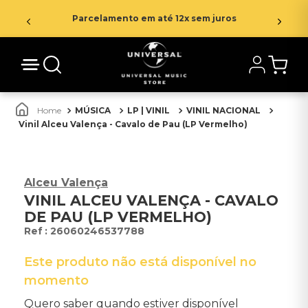
Parcelamento em até 12x sem juros
MÚSICA
LP | VINIL
VINIL NACIONAL
Vinil Alceu Valença - Cavalo de Pau (LP Vermelho)
Alceu Valença
VINIL ALCEU VALENÇA - CAVALO
DE PAU (LP VERMELHO)
:
26060246537788
Este produto não está disponível no
momento
Quero saber quando estiver disponível