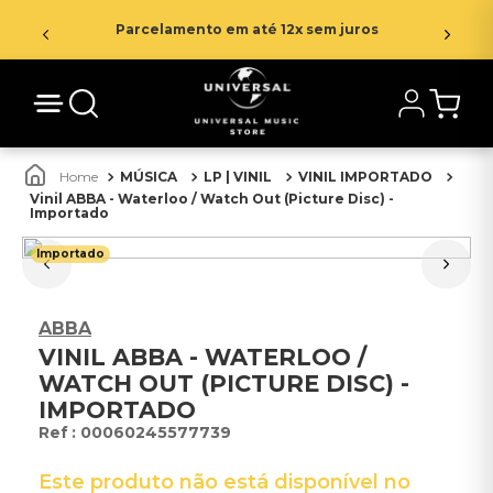
Parcelamento em até 12x sem juros
MÚSICA
LP | VINIL
VINIL IMPORTADO
Vinil ABBA - Waterloo / Watch Out (Picture Disc) -
Importado
Importado
ABBA
VINIL ABBA - WATERLOO /
WATCH OUT (PICTURE DISC) -
IMPORTADO
:
00060245577739
Este produto não está disponível no