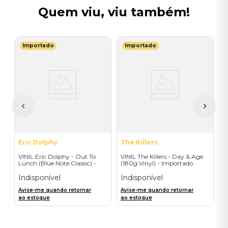
Quem viu, viu também!
Importado
Importado
J
V
-
B
-
I
A
a
Eric Dolphy
The Killers
VINIL Eric Dolphy - Out To
VINIL The Killers - Day & Age
Lunch (Blue Note Classic) -
(180g Vinyl) - Importado
Importado
Indisponível
Indisponível
Avise-me quando retornar
Avise-me quando retornar
ao estoque
ao estoque