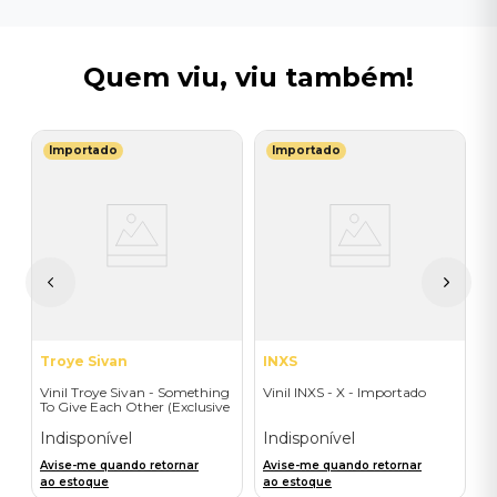
Quem viu, viu também!
Importado
Importado
I
V
B
I
A
a
Troye Sivan
INXS
Vinil Troye Sivan - Something
Vinil INXS - X - Importado
To Give Each Other (Exclusive
Deluxe Gatefold + Signed
Postcard) - Importado
Indisponível
Indisponível
Avise-me quando retornar
Avise-me quando retornar
ao estoque
ao estoque