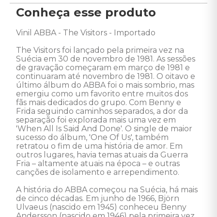
Conheça esse produto
Vinil ABBA - The Visitors - Importado 

The Visitors foi lançado pela primeira vez na 
Suécia em 30 de novembro de 1981. As sessões 
de gravação começaram em março de 1981 e 
continuaram até novembro de 1981. O oitavo e 
último álbum do ABBA foi o mais sombrio, mas 
emergiu como um favorito entre muitos dos 
fãs mais dedicados do grupo. Com Benny e 
Frida seguindo caminhos separados, a dor da 
separação foi explorada mais uma vez em 
'When All Is Said And Done'. O single de maior 
sucesso do álbum, 'One Of Us', também 
retratou o fim de uma história de amor. Em 
outros lugares, havia temas atuais da Guerra 
Fria – altamente atuais na época – e outras 
canções de isolamento e arrependimento.

A história do ABBA começou na Suécia, há mais 
de cinco décadas. Em junho de 1966, Björn 
Ulvaeus (nascido em 1945) conheceu Benny 
Andersson (nascido em 1946) pela primeira vez. 