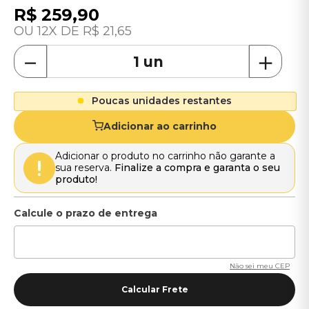
R$
259
,
90
12
R$
21
,
65
－
＋
Poucas unidades restantes
Adicionar ao carrinho
Adicionar o produto no carrinho não garante a
sua reserva.
Finalize a compra e garanta o seu
produto!
Não sei meu CEP