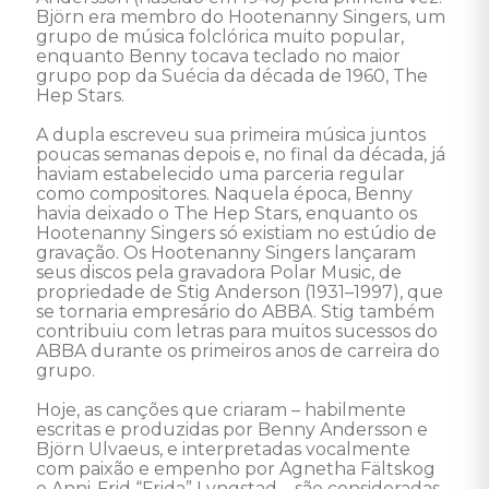
Björn era membro do Hootenanny Singers, um 
grupo de música folclórica muito popular, 
enquanto Benny tocava teclado no maior 
grupo pop da Suécia da década de 1960, The 
Hep Stars.

A dupla escreveu sua primeira música juntos 
poucas semanas depois e, no final da década, já 
haviam estabelecido uma parceria regular 
como compositores. Naquela época, Benny 
havia deixado o The Hep Stars, enquanto os 
Hootenanny Singers só existiam no estúdio de 
gravação. Os Hootenanny Singers lançaram 
seus discos pela gravadora Polar Music, de 
propriedade de Stig Anderson (1931–1997), que 
se tornaria empresário do ABBA. Stig também 
contribuiu com letras para muitos sucessos do 
ABBA durante os primeiros anos de carreira do 
grupo. 

Hoje, as canções que criaram – habilmente 
escritas e produzidas por Benny Andersson e 
Björn Ulvaeus, e interpretadas vocalmente 
com paixão e empenho por Agnetha Fältskog 
e Anni-Frid “Frida” Lyngstad – são consideradas 