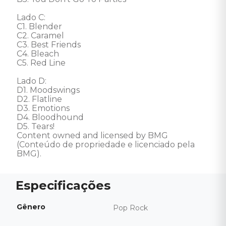
Lado C: 

C1. Blender 

C2. Caramel 

C3. Best Friends 

C4. Bleach 

C5. Red Line 

Lado D: 

D1. Moodswings 

D2. Flatline 

D3. Emotions 

D4. Bloodhound 

D5. Tears! 

Content owned and licensed by BMG 
(Conteúdo de propriedade e licenciado pela 
BMG).
Gênero
Pop Rock