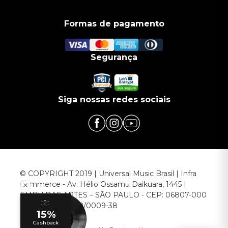
Formas de pagamento
Segurança
Siga nossas redes sociais
© COPYRIGHT 2019 | Universal Music Brasil | Infra
Commerce - Av. Hélio Ossamu Daikuara, 1445 |
EMBU DAS ARTES – SÃO PAULO - CEP: 06807-000
CNPJ: 00.952.789/0009-38