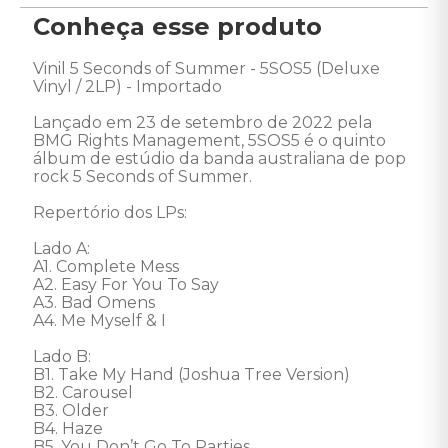
Conheça esse produto
Vinil 5 Seconds of Summer - 5SOS5 (Deluxe 
Vinyl / 2LP) - Importado

Lançado em 23 de setembro de 2022 pela 
BMG Rights Management, 5SOS5 é o quinto 
álbum de estúdio da banda australiana de pop 
rock 5 Seconds of Summer. 

Repertório dos LPs: 

Lado A: 

A1. Complete Mess 

A2. Easy For You To Say 

A3. Bad Omens 

A4. Me Myself & I 

Lado B: 

B1. Take My Hand (Joshua Tree Version) 

B2. Carousel 

B3. Older 

B4. Haze 

B5. You Don’t Go To Parties 
