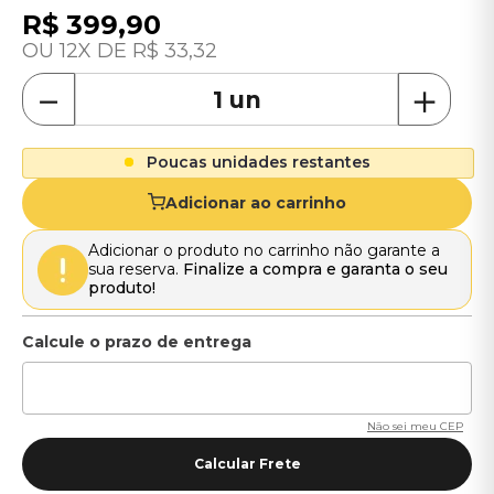
R$
399
,
90
12
R$
33
,
32
－
＋
Poucas unidades restantes
Adicionar ao carrinho
Adicionar o produto no carrinho não garante a
sua reserva.
Finalize a compra e garanta o seu
produto!
Não sei meu CEP