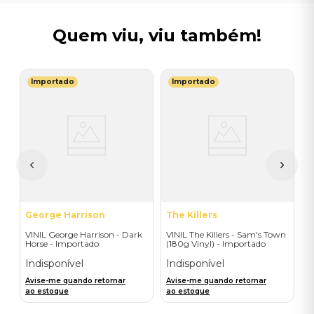
Quem viu, viu também!
Importado
Importado
T
V
do
G
I
A
a
George Harrison
The Killers
VINIL George Harrison - Dark
VINIL The Killers - Sam's Town
Horse - Importado
(180g Vinyl) - Importado
Indisponível
Indisponível
Avise-me quando retornar
Avise-me quando retornar
ao estoque
ao estoque