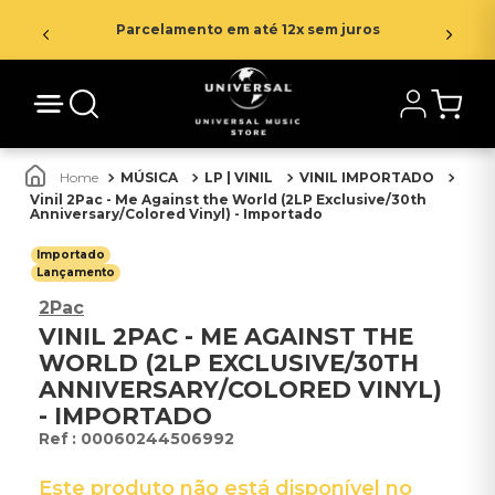
Parcelamento em até 12x sem juros
MÚSICA
LP | VINIL
VINIL IMPORTADO
Vinil 2Pac - Me Against the World (2LP Exclusive/30th
Anniversary/Colored Vinyl) - Importado
Importado
Lançamento
2Pac
VINIL 2PAC - ME AGAINST THE
WORLD (2LP EXCLUSIVE/30TH
ANNIVERSARY/COLORED VINYL)
- IMPORTADO
:
00060244506992
Este produto não está disponível no