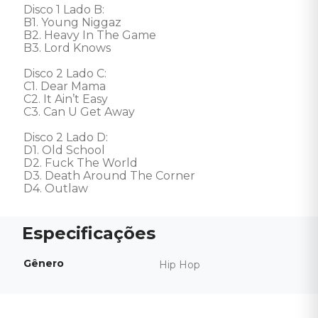
Disco 1 Lado B: 

B1. Young Niggaz

B2. Heavy In The Game

B3. Lord Knows 

Disco 2 Lado C: 

C1. Dear Mama

C2. It Ain’t Easy

C3. Can U Get Away 

Disco 2 Lado D: 

D1. Old School

D2. Fuck The World

D3. Death Around The Corner

D4. Outlaw
Gênero
Hip Hop