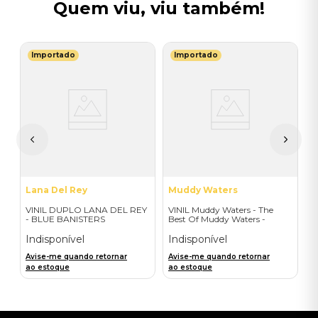
Quem viu, viu também!
Importado
Importado
G
V
I
 -
I
A
a
Lana Del Rey
Muddy Waters
VINIL DUPLO LANA DEL REY
VINIL Muddy Waters - The
- BLUE BANISTERS
Best Of Muddy Waters -
(AMARELO TRANSPARENTE)
Importado
- IMPORTADO
Indisponível
Indisponível
Avise-me quando retornar
Avise-me quando retornar
ao estoque
ao estoque