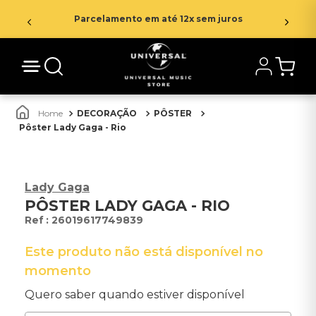
Parcelamento em até 12x sem juros
DECORAÇÃO
PÔSTER
Pôster Lady Gaga - Rio
Lady Gaga
PÔSTER LADY GAGA - RIO
:
26019617749839
Este produto não está disponível no
momento
Quero saber quando estiver disponível