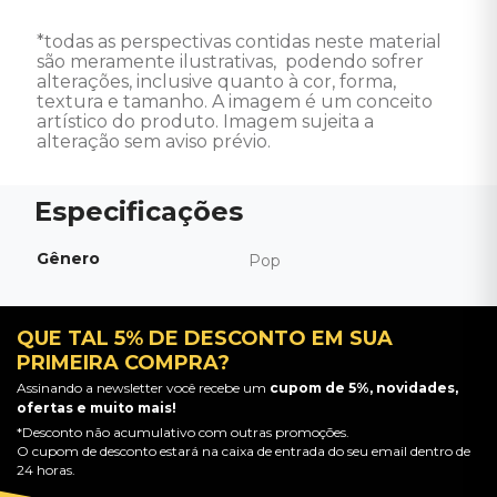
*todas as perspectivas contidas neste material 
são meramente ilustrativas,  podendo sofrer 
alterações, inclusive quanto à cor, forma, 
textura e tamanho. A imagem é um conceito 
artístico do produto. Imagem sujeita a 
alteração sem aviso prévio.
Gênero
Pop
QUE TAL 5% DE DESCONTO EM SUA
PRIMEIRA COMPRA?
Assinando a newsletter você recebe um
cupom de 5%, novidades,
ofertas e muito mais!
*Desconto não acumulativo com outras promoções.
O cupom de desconto estará na caixa de entrada do seu email dentro de
24 horas.