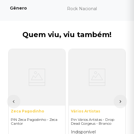
Gênero
Rock Nacional
Quem viu, viu também!
J
K
I
A
a
Zeca Pagodinho
Vários Artistas
PIN Zeca Pagodinho - Zeca
Pin Vários Artistas - Drop
Cantor
Dead Gorgeus - Branco
Indisponível