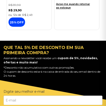
Avise-me quando retornar
R$
39
,
90
ao estoque
R$
29
,
90
12
R$
2
,
49
25%
OFF
QUE TAL 5% DE DESCONTO EM SUA
PRIMEIRA COMPRA?
Assinando a newsletter você recebe um
cupom de 5%, novidades,
ofertas e muito mais!
*Desconto não acumulativo com outras promoções.
O cupom de desconto estará na caixa de entrada do seu email dentro de
24 horas.
Digite seu melhor e-mail