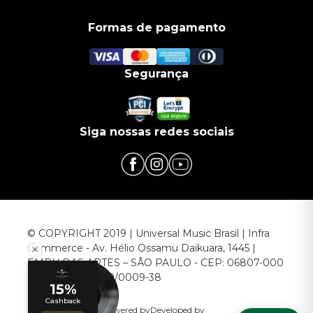
Formas de pagamento
Segurança
Siga nossas redes sociais
© COPYRIGHT 2019 | Universal Music Brasil | Infra
Commerce - Av. Hélio Ossamu Daikuara, 1445 |
EMBU DAS ARTES – SÃO PAULO - CEP: 06807-000
CNPJ: 00.952.789/0009-38
Powered by
Developed by