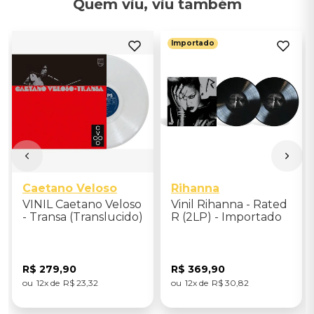
Quem viu, viu também
Importado
Caetano Veloso
Rihanna
VINIL Caetano Veloso
Vinil Rihanna - Rated
- Transa (Translucido)
R (2LP) - Importado
R$
279
,
90
R$
369
,
90
12
R$
23
,
32
12
R$
30
,
82