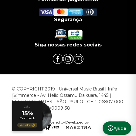
Segurança
Siga nossas redes sociais
© COPYRIGHT 2019 | Universal Music Brasil | Infra
Commerce - Av. Hélio Ossamu Daikuara, 1445 |
EMBU DAS ARTES – SÃO PAULO - CEP: 06807-000
CNPJ: 00.952.789/0009-38
Powered by
Developed by
Ajuda