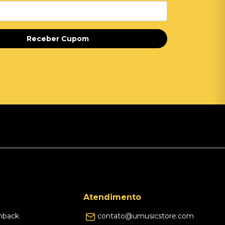
Receber Cupom
Atendimento
hback
contato@umusicstore.com