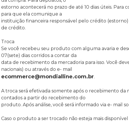
da compra. Para depósitos, o
estorno acontecerá no prazo de até 10 dias úteis. Para c
para que ela comunique a
instituição financeira responsável pelo crédito (estor
de crédito.
Troca
Se você recebeu seu produto com alguma avaria e desej
07(sete) dias corridos a contar da
data de recebimento da mercadoria para isso. Você de
nacionais) ou através do e- mail
ecommerce@mondialline.com.br
.
A troca será efetivada somente após o recebimento da me
contados a partir do recebimento do
produto. Após análise, você será informado via e- mail 
Caso o produto a ser trocado não esteja mais disponível