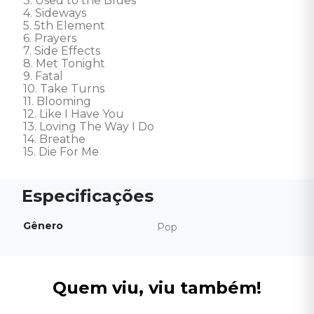
3. Used to the Blues 

4. Sideways 

5. 5th Element 

6. Prayers 

7. Side Effects 

8. Met Tonight 

9. Fatal

10. Take Turns 

11. Blooming 

12. Like I Have You 

13. Loving The Way I Do 

14. Breathe 

15. Die For Me
Gênero
Pop
Quem viu, viu também!