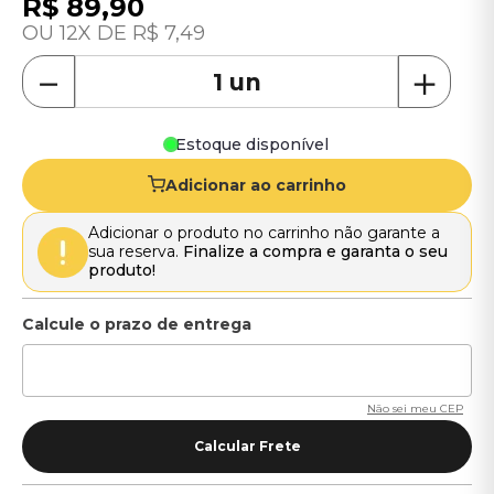
R$
89
,
90
12
R$
7
,
49
－
＋
Estoque disponível
Adicionar ao carrinho
Adicionar o produto no carrinho não garante a
sua reserva.
Finalize a compra e garanta o seu
produto!
Não sei meu CEP