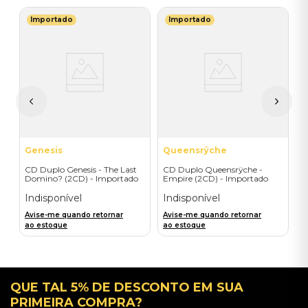
Importado
Importado
T
C
(
I
I
A
a
Genesis
Queensrÿche
CD Duplo Genesis - The Last
CD Duplo Queensrÿche -
Domino? (2CD) - Importado
Empire (2CD) - Importado
Indisponível
Indisponível
Avise-me quando retornar
Avise-me quando retornar
ao estoque
ao estoque
QUE TAL 5% DE DESCONTO EM SUA
PRIMEIRA COMPRA?