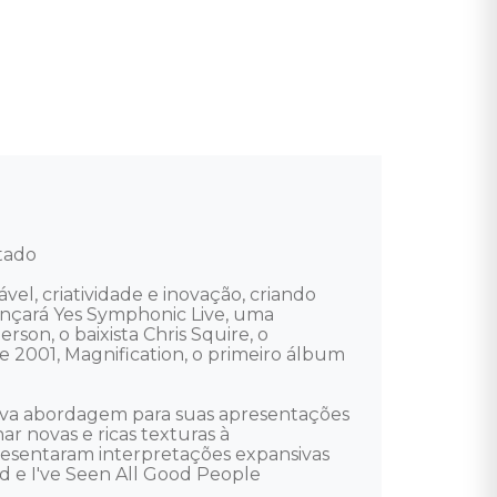
tado

el, criatividade e inovação, criando 
lançará Yes Symphonic Live, uma 
son, o baixista Chris Squire, o 
e 2001, Magnification, o primeiro álbum 
va abordagem para suas apresentações 
r novas e ricas texturas à 
presentaram interpretações expansivas 
 e I've Seen All Good People 