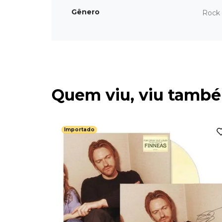
Gênero
Rock 
Quem viu, viu tamb
Importado
olume 1 -