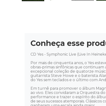
Conheça esse prod
CD Yes - Symphonic Live (Live In Heinek
Por mais de cinquenta anos, o Yes esteve
obras-primas sinfônicas que continuam a
excepcional coleção de quatorze músicas 
guitarrista Steve Howe e o baterista Al
do Yes sem teclados e o último com And
Em turnê para promover o álbum Magni
ao vivo. Eles convidaram a Orquestra do 
performance e trazer o espírito do álbu
de seus sucessos atemporais. Clássicos
ganharam uma escala ainda maior. 
