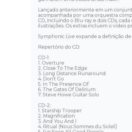
Lançado anteriormente em um conjunto 
acompanhada por uma orquestra comple
CD, incluindo o Blu-ray e dois CDs, ca
ilustrações. Os extras incluem o vídeo
Symphonic Live expande a definição de r
Repertório do CD:

CD-1: 

1. Overture

2. Close To The Edge

3. Long Distance Runaround

4. Don’t Go

5. In The Presence Of

6. The Gates Of Delirium

7. Steve Howe Guitar Solo

CD-2:

1. Starship Trooper

2. Magnification

3. And You And I

4. Ritual (Nous Sommes du Soleil)

5. I’ve Seen All Good People
