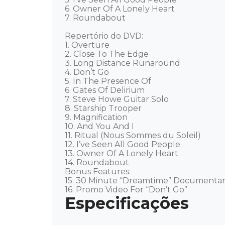
6. Owner Of A Lonely Heart

7. Roundabout

Repertório do DVD:

1. Overture

2. Close To The Edge

3. Long Distance Runaround

4. Don’t Go

5. In The Presence Of

6. Gates Of Delirium

7. Steve Howe Guitar Solo

8. Starship Trooper

9. Magnification

10. And You And I

11. Ritual (Nous Sommes du Soleil)

12. I’ve Seen All Good People

13. Owner Of A Lonely Heart

14. Roundabout

Bonus Features: 

15. 30 Minute “Dreamtime” Documentary 
16. Promo Video For “Don’t Go”