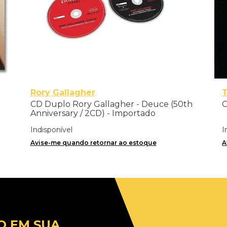
Rory Gallagher
T
CD Duplo Rory Gallagher - Deuce (50th
C
Anniversary / 2CD) - Importado
Indisponível
I
Avise-me quando retornar ao estoque
A
O EM SUA