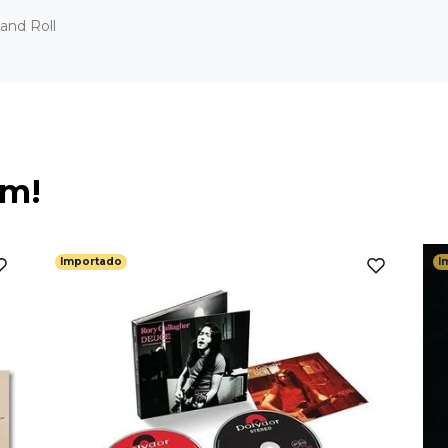
and Roll
ém!
Importado
I