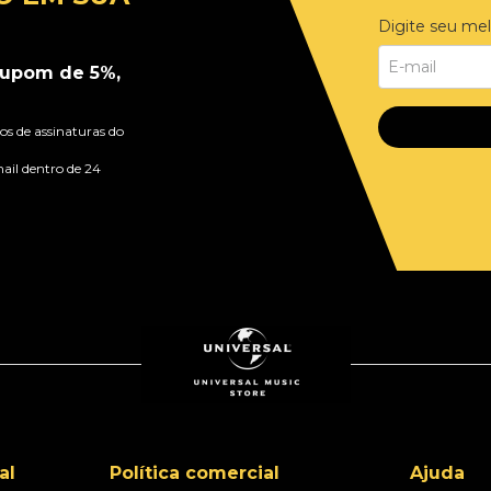
Digite seu mel
upom de 5%,
s de assinaturas do
ail dentro de 24
al
Política comercial
Ajuda