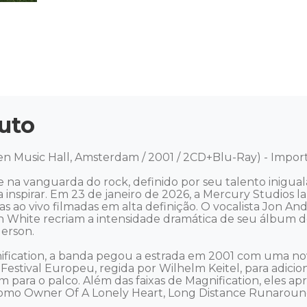
uto
en Music Hall, Amsterdam / 2001 / 2CD+Blu-Ray) - Impor
 na vanguarda do rock, definido por seu talento inigualáv
 inspirar. Em 23 de janeiro de 2026, a Mercury Studios 
ao vivo filmadas em alta definição. O vocalista Jon Ander
an White recriam a intensidade dramática de seu álbum d
erson.

fication, a banda pegou a estrada em 2001 com uma no
Festival Europeu, regida por Wilhelm Keitel, para adiciona
m para o palco. Além das faixas de Magnification, eles a
 como Owner Of A Lonely Heart, Long Distance Runaround