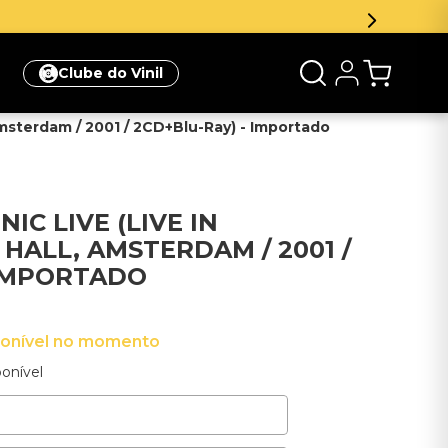
meira compra
Clique aqui
Clube do Vinil
Amsterdam / 2001 / 2CD+Blu-Ray) - Importado
IC LIVE (LIVE IN
HALL, AMSTERDAM / 2001 /
 IMPORTADO
ponível no momento
onível