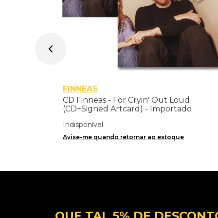
FINNEAS
CD Finneas - For Cryin' Out Loud
(CD+Signed Artcard) - Importado
Indisponível
Avise-me quando retornar ao estoque
QUE TAL 5% DE DESCONT