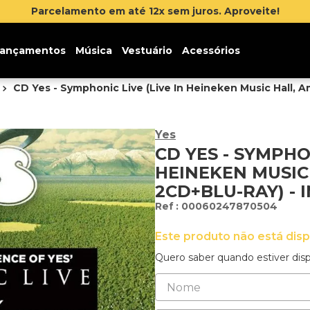
reva-se na newsletter e ganhe 5% de desconto na sua pri
ançamentos
Música
Vestuário
Acessórios
CD Yes - Symphonic Live (Live In Heineken Music Hall, 
Yes
CD YES - SYMPHON
HEINEKEN MUSIC 
2CD+BLU-RAY) -
:
00060247870504
Este produto não está dis
Quero saber quando estiver disp