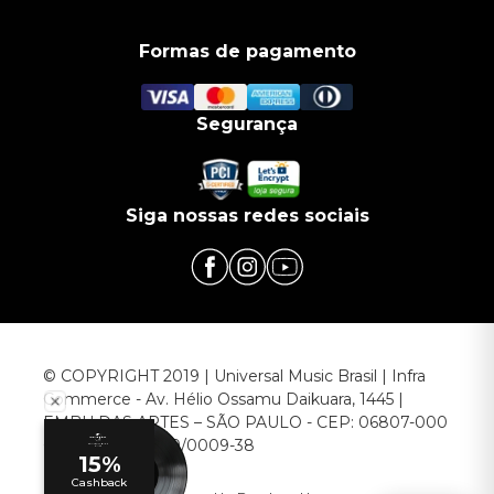
Formas de pagamento
Segurança
Siga nossas redes sociais
© COPYRIGHT 2019 | Universal Music Brasil | Infra
Commerce - Av. Hélio Ossamu Daikuara, 1445 |
EMBU DAS ARTES – SÃO PAULO - CEP: 06807-000
CNPJ: 00.952.789/0009-38