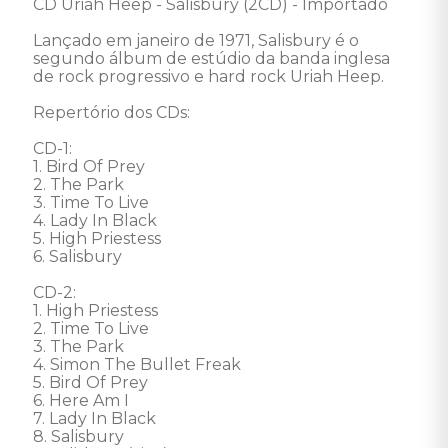
CD Uriah Heep - Salisbury (2CD) - Importado 

Lançado em janeiro de 1971, Salisbury é o 
segundo álbum de estúdio da banda inglesa 
de rock progressivo e hard rock Uriah Heep.  

Repertório dos CDs: 

CD-1:

1. Bird Of Prey

2. The Park

3. Time To Live

4. Lady In Black

5. High Priestess

6. Salisbury

CD-2:

1. High Priestess  

2. Time To Live 

3. The Park 

4. Simon The Bullet Freak 

5. Bird Of Prey 

6. Here Am I 

7. Lady In Black 

8. Salisbury 
