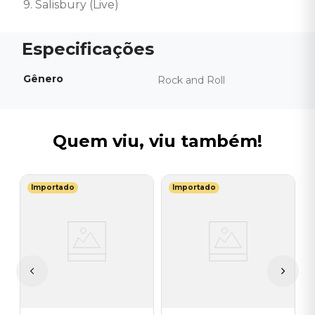
9. Salisbury (Live)
Gênero
Rock and Roll
Quem viu, viu também!
Importado
Importado
T
C
P
I
A
a