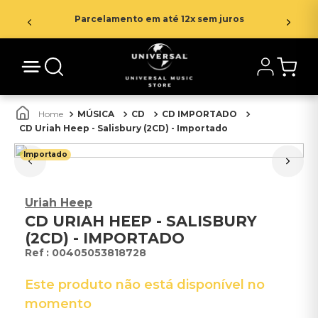
Parcelamento em até 12x sem juros
MÚSICA
CD
CD IMPORTADO
CD Uriah Heep - Salisbury (2CD) - Importado
Importado
Uriah Heep
CD URIAH HEEP - SALISBURY
(2CD) - IMPORTADO
:
00405053818728
Este produto não está disponível no
momento