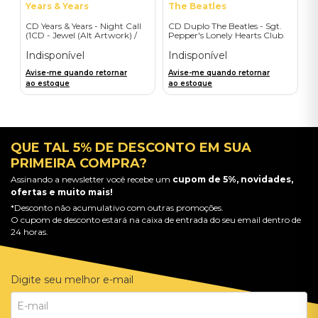
Years & Years
The Beatles
CD Years & Years - Night Call
CD Duplo The Beatles - Sgt.
(1CD - Jewel (Alt Artwork) /
Pepper's Lonely Hearts Club
HMV) - Importado
Band (2017 Remix / 2CD) -
Importado
Indisponível
Indisponível
Avise-me quando retornar
Avise-me quando retornar
ao estoque
ao estoque
QUE TAL 5% DE DESCONTO EM SUA
PRIMEIRA COMPRA?
Assinando a newsletter você recebe um
cupom de 5%, novidades,
ofertas e muito mais!
*Desconto não acumulativo com outras promoções.
O cupom de desconto estará na caixa de entrada do seu email dentro de
24 horas.
Digite seu melhor e-mail