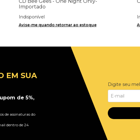
CD Bee Gees - One Night Only-
C
Importado
Indisponível
I
Avise-me quando retornar ao estoque
A
O EM SUA
Digite seu mel
upom de 5%,
s de assinaturas do
ail dentro de 24