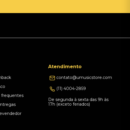
Atendimento
hback
contato@umusicstore.com
sco
(11) 4004-2859
 frequentes
De segunda à sexta das 9h às
17h (exceto feriados)
Entregas
evendedor