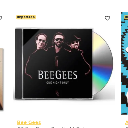
Importado
I
Bee Gees