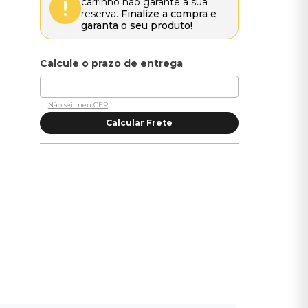
carrinho não garante a sua
reserva.
Finalize a compra e
garanta o seu produto!
Não sei meu CEP