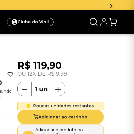
Inscreva
Clube do Vinil
o
R$
119
,
90
12
R$
9
,
99
O
－
＋
egundo
.
Poucas unidades restantes
Adicionar ao carrinho
Adicionar o produto no