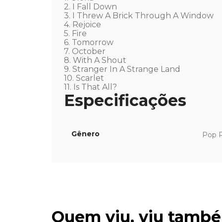
2. I Fall Down 

3. I Threw A Brick Through A Window 

4. Rejoice 

5. Fire 

6. Tomorrow 

7. October 

8. With A Shout 

9. Stranger In A Strange Land 

10. Scarlet 

11. Is That All?
Gênero
Pop 
Quem viu, viu tamb