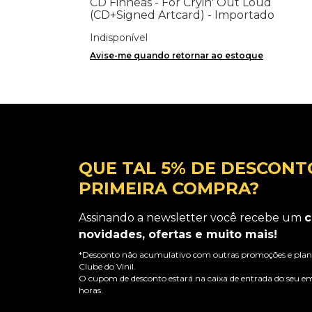
CD Finneas - For Cryin' Out Loud
(CD+Signed Artcard) - Importado
Indisponível
Avise-me quando retornar ao estoque
QUE TAL 5% DE DESCONT
PRIMEIRA COMPRA?
Assinando a newsletter você recebe um
c
novidades, ofertas e muito mais!
*Desconto não acumulativo com outras promoções e plano
Clube do Vinil.
O cupom de desconto estará na caixa de entrada do seu em
horas.