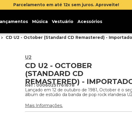
 juros. Aproveite!
ançamentos
Música
Vestuário
Acessórios
CD U2 - October (Standard CD Remastered) - Importad
U2
CD U2 - OCTOBER
(STANDARD CD
REMASTERED) - IMPORTAD
:
00060251761678
Lançado em 12 de outubro de 1981, October é o s
álbum de estúdio da banda de pop rock irlandesa U2
Mais Informações.