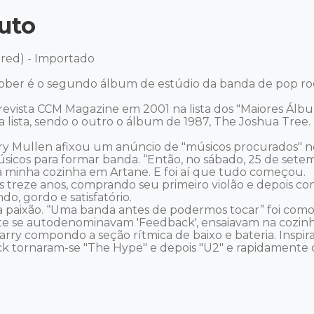
uto
ed) - Importado 

ber é o segundo álbum de estúdio da banda de pop rock
 revista CCM Magazine em 2001 na lista dos "Maiores Álbu
 lista, sendo o outro o álbum de 1987, The Joshua Tree. 

y Mullen afixou um anúncio de "músicos procurados" n
cos para formar banda. “Então, no sábado, 25 de setemb
 minha cozinha em Artane. E foi aí que tudo começou. 

os treze anos, comprando seu primeiro violão e depois 
, gordo e satisfatório. 

a paixão. “Uma banda antes de podermos tocar” foi como B
te se autodenominavam 'Feedback', ensaiavam na cozinha
rry compondo a seção rítmica de baixo e bateria. Inspir
ck tornaram-se "The Hype" e depois "U2" e rapidamente