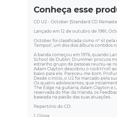
Conheça esse prod
CD U2 - October (Standard CD Remaster
Lançado em 12 de outubro de 1981, Octo
October foi classificada como nº 41 pela
Tempos", um dos dois álbuns contidos na
A banda começou em 1976, quando Larr
School de Dublin: Drummer procura músi
estranho grupo de pessoas reuniu-se na
Adam Clayton descobriu o rock'n'roll a
baixo para ele. Pareceu-me bom. Profundo
Desde o início, o U2 foi marcado pela su
Os quatro adolescentes, que inicialmen
The Edge na guitarra, Adam Clayton e La
reservada do Mar da Irlanda, os Feedba
baseada na paixão das suas atuações. 

Repertório do CD:

1. Gloria 
