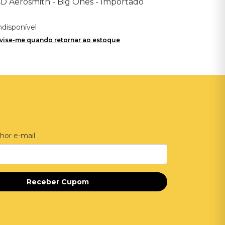
D Aerosmith - Big Ones - Importado
ndisponível
vise-me quando retornar ao estoque
hor e-mail
Receber Cupom