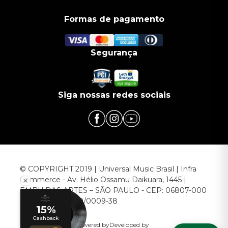
Formas de pagamento
Segurança
Siga nossas redes sociais
© COPYRIGHT 2019 | Universal Music Brasil | Infra
Commerce - Av. Hélio Ossamu Daikuara, 1445 |
EMBU DAS ARTES – SÃO PAULO - CEP: 06807-000
CNPJ: 00.952.789/0009-38
Powered by
Developed by