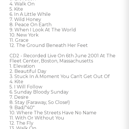
4. Walk On 

5. Kite 

6. In A Little While 

7. Wild Honey 

8. Peace On Earth  

9. When I Look At The World 

10. New York 

11. Grace 

12. The Ground Beneath Her Feet 

CD2 - Recorded Live On 6th June 2001 At The 
Fleet Center, Boston, Massachusetts 

1. Elevation 

2. Beautiful Day 

3. Stuck In A Moment You Can't Get Out Of 

4. Kite 

5. I Will Follow 

6. Sunday Bloody Sunday 

7. Desire 

8. Stay (Faraway, So Close!) 

9. Bad/"40" 

10. Where The Streets Have No Name 

11. With Or Without You 

12. The Fly 

13. Walk On