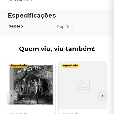
Gênero
Pop Rock
Quem viu, viu também!
Importado
Importado
T
C
O
(
I
A
a
Aerosmith
Aerosmith