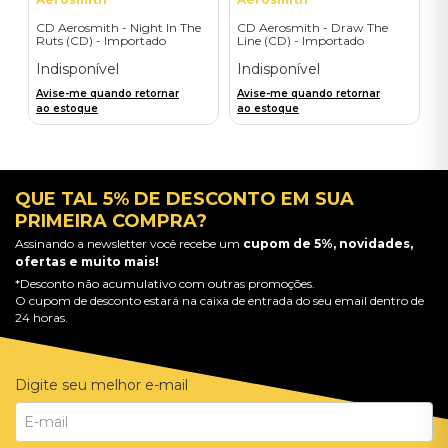
CD Aerosmith - Night In The
CD Aerosmith - Draw The
Ruts (CD) - Importado
Line (CD) - Importado
Indisponível
Indisponível
Avise-me quando retornar
Avise-me quando retornar
ao estoque
ao estoque
QUE TAL 5% DE DESCONTO EM SUA
PRIMEIRA COMPRA?
Assinando a newsletter você recebe um
cupom de 5%, novidades,
ofertas e muito mais!
*Desconto não acumulativo com outras promoções.
O cupom de desconto estará na caixa de entrada do seu email dentro de
24 horas.
Digite seu melhor e-mail