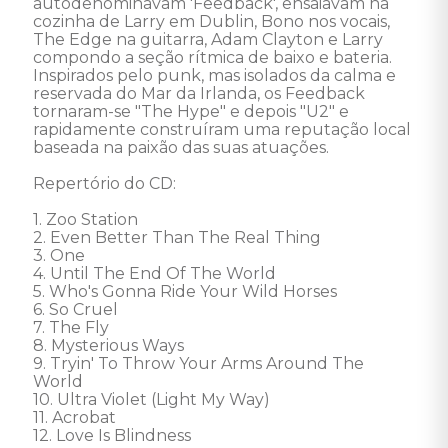
autodenominavam 'Feedback', ensaiavam na 
cozinha de Larry em Dublin, Bono nos vocais, 
The Edge na guitarra, Adam Clayton e Larry 
compondo a seção rítmica de baixo e bateria. 
Inspirados pelo punk, mas isolados da calma e 
reservada do Mar da Irlanda, os Feedback 
tornaram-se "The Hype" e depois "U2" e 
rapidamente construíram uma reputação local 
baseada na paixão das suas atuações. 

Repertório do CD:

1. Zoo Station 

2. Even Better Than The Real Thing 

3. One 

4. Until The End Of The World 

5. Who's Gonna Ride Your Wild Horses 

6. So Cruel 

7. The Fly 

8. Mysterious Ways 

9. Tryin' To Throw Your Arms Around The 
World 

10. Ultra Violet (Light My Way) 

11. Acrobat 

12. Love Is Blindness