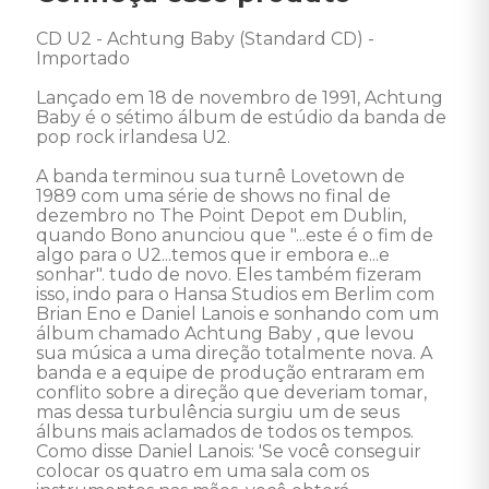
CD U2 - Achtung Baby (Standard CD) - 
Importado 

Lançado em 18 de novembro de 1991, Achtung 
Baby é o sétimo álbum de estúdio da banda de 
pop rock irlandesa U2. 

A banda terminou sua turnê Lovetown de 
1989 com uma série de shows no final de 
dezembro no The Point Depot em Dublin, 
quando Bono anunciou que "...este é o fim de 
algo para o U2...temos que ir embora e...e 
sonhar". tudo de novo. Eles também fizeram 
isso, indo para o Hansa Studios em Berlim com 
Brian Eno e Daniel Lanois e sonhando com um 
álbum chamado Achtung Baby , que levou 
sua música a uma direção totalmente nova. A 
banda e a equipe de produção entraram em 
conflito sobre a direção que deveriam tomar, 
mas dessa turbulência surgiu um de seus 
álbuns mais aclamados de todos os tempos. 
Como disse Daniel Lanois: 'Se você conseguir 
colocar os quatro em uma sala com os 