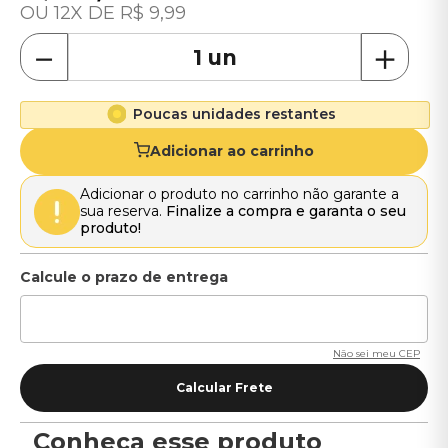
12
R$
9
,
99
－
＋
Poucas unidades restantes
Adicionar ao carrinho
Adicionar o produto no carrinho não garante a
sua reserva.
Finalize a compra e garanta o seu
produto!
Não sei meu CEP
Conheça esse produto