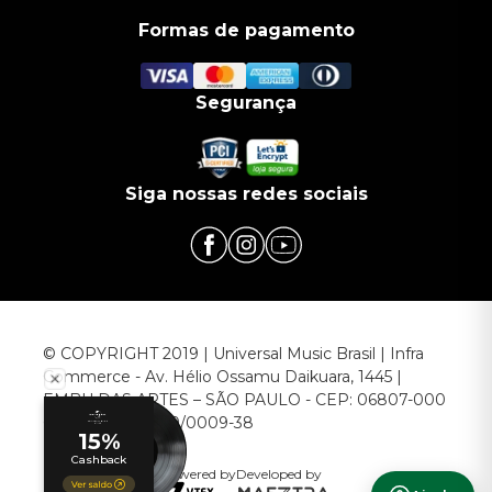
Formas de pagamento
Segurança
Siga nossas redes sociais
© COPYRIGHT 2019 | Universal Music Brasil | Infra
Commerce - Av. Hélio Ossamu Daikuara, 1445 |
EMBU DAS ARTES – SÃO PAULO - CEP: 06807-000
CNPJ: 00.952.789/0009-38
Powered by
Developed by