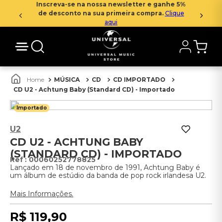
Inscreva-se na nossa newsletter e ganhe 5%
de desconto na sua primeira compra.
Clique
aqui
MÚSICA
CD
CD IMPORTADO
CD U2 - Achtung Baby (Standard CD) - Importado
Importado
U2
CD U2 - ACHTUNG BABY
(STANDARD CD) - IMPORTADO
:
00060252778825
Lançado em 18 de novembro de 1991, Achtung Baby é
um álbum de estúdio da banda de pop rock irlandesa U2.
Mais Informações.
R$
119
,
90