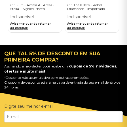
CD FLO - Access All Areas -
CD The Killers - Rebel
Stella + Signed Photo -
Diamonds - Importado
Importado
Indisponível
Indisponível
Avise-me quando retornar
Avise-me quando retornar
ao estoque
ao estoque
QUE TAL 5% DE DESCONTO EM SUA
PRIMEIRA COMPRA?
Assinando a newsletter você recebe um
cupom de 5%, novidades,
ofertas e muito mais!
*Desconto não acumulativo com outras promoções.
O cupom de desconto estará na caixa de entrada do seu email dentro de
24 horas.
Digite seu melhor e-mail