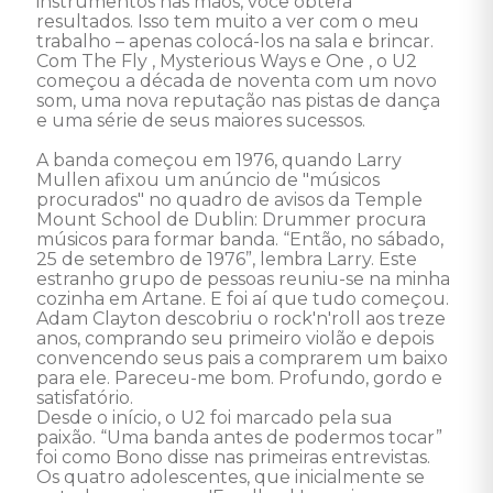
instrumentos nas mãos, você obterá 
resultados. Isso tem muito a ver com o meu 
trabalho – apenas colocá-los na sala e brincar. 
Com The Fly , Mysterious Ways e One , o U2 
começou a década de noventa com um novo 
som, uma nova reputação nas pistas de dança 
e uma série de seus maiores sucessos. 

A banda começou em 1976, quando Larry 
Mullen afixou um anúncio de "músicos 
procurados" no quadro de avisos da Temple 
Mount School de Dublin: Drummer procura 
músicos para formar banda. “Então, no sábado, 
25 de setembro de 1976”, lembra Larry. Este 
estranho grupo de pessoas reuniu-se na minha 
cozinha em Artane. E foi aí que tudo começou. 

Adam Clayton descobriu o rock'n'roll aos treze 
anos, comprando seu primeiro violão e depois 
convencendo seus pais a comprarem um baixo 
para ele. Pareceu-me bom. Profundo, gordo e 
satisfatório. 

Desde o início, o U2 foi marcado pela sua 
paixão. “Uma banda antes de podermos tocar” 
foi como Bono disse nas primeiras entrevistas. 

Os quatro adolescentes, que inicialmente se 