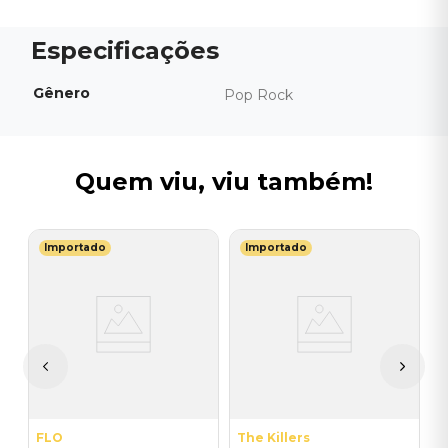
Gênero
Pop Rock
Quem viu, viu também!
Importado
Importado
G
C
D
I
A
a
FLO
The Killers