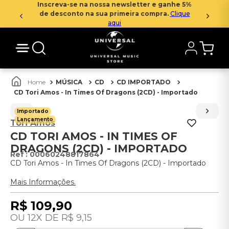
Inscreva-se na nossa newsletter e ganhe 5%
de desconto na sua primeira compra.
Clique
aqui
MÚSICA
CD
CD IMPORTADO
CD Tori Amos - In Times Of Dragons (2CD) - Importado
Importado
Lançamento
Tori Amos
CD TORI AMOS - IN TIMES OF
DRAGONS (2CD) - IMPORTADO
:
00060248817864
CD Tori Amos - In Times Of Dragons (2CD) - Importado
Mais Informações.
R$
109
,
90
12
R$
9
,
15