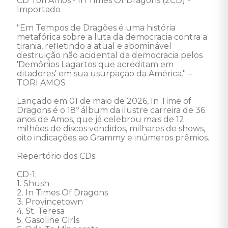
CD Tori Amos - In Times Of Dragons (2CD) - 
Importado 

"Em Tempos de Dragões é uma história 
metafórica sobre a luta da democracia contra a 
tirania, refletindo a atual e abominável 
destruição não acidental da democracia pelos 
'Demônios Lagartos que acreditam em 
ditadores' em sua usurpação da América." – 
TORI AMOS

Lançado em 01 de maio de 2026, In Time of 
Dragons é o 18º álbum da ilustre carreira de 36 
anos de Amos, que já celebrou mais de 12 
milhões de discos vendidos, milhares de shows, 
oito indicações ao Grammy e inúmeros prêmios.

Repertório dos CDs:

CD-1:

1. Shush 

2. In Times Of Dragons 

3. Provincetown 

4. St. Teresa 

5. Gasoline Girls 
