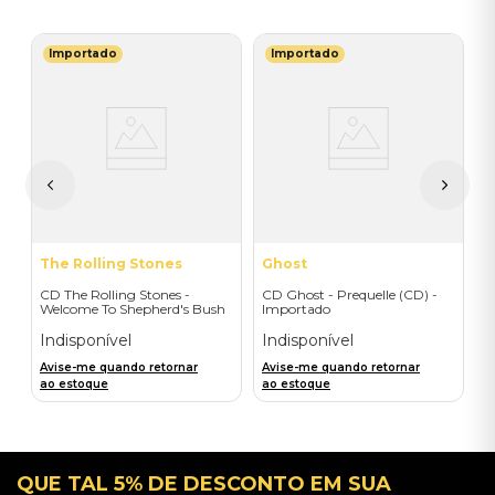
Importado
Importado
E
-
C
M
(
I
A
a
The Rolling Stones
Ghost
CD The Rolling Stones -
CD Ghost - Prequelle (CD) -
Welcome To Shepherd's Bush
Importado
(2CD) - Importado
Indisponível
Indisponível
Avise-me quando retornar
Avise-me quando retornar
ao estoque
ao estoque
QUE TAL 5% DE DESCONTO EM SUA