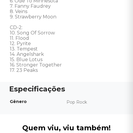
6. Ode To Minnesota 

7. Fanny Faudrey 

8. Veins 

9. Strawberry Moon 

CD-2: 

10. Song Of Sorrow 

11. Flood 

12. Pyrite 

13. Tempest 

14. Angelshark 

15. Blue Lotus 

16. Stronger Together 

17. 23 Peaks
Gênero
Pop Rock
Quem viu, viu também!