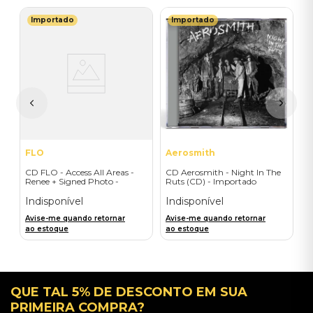
Importado
Importado
B
C
F
I
A
a
FLO
Aerosmith
CD FLO - Access All Areas -
CD Aerosmith - Night In The
Renee + Signed Photo -
Ruts (CD) - Importado
Importado
Indisponível
Indisponível
Avise-me quando retornar
Avise-me quando retornar
ao estoque
ao estoque
QUE TAL 5% DE DESCONTO EM SUA
PRIMEIRA COMPRA?