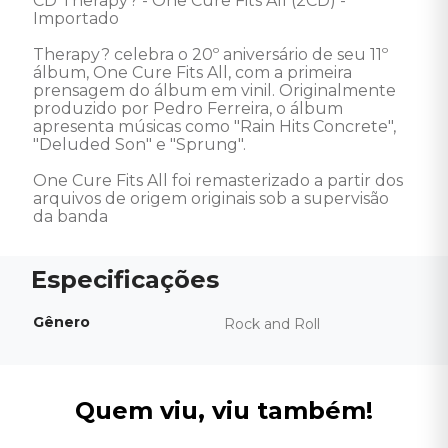
CD Therapy? - One Cure Fits All (2CD) - 
Importado

Therapy? celebra o 20º aniversário de seu 11º 
álbum, One Cure Fits All, com a primeira 
prensagem do álbum em vinil. Originalmente 
produzido por Pedro Ferreira, o álbum 
apresenta músicas como "Rain Hits Concrete", 
"Deluded Son" e "Sprung".

One Cure Fits All foi remasterizado a partir dos 
arquivos de origem originais sob a supervisão 
da banda
Gênero
Rock and Roll
Quem viu, viu também!