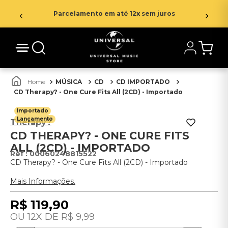
Parcelamento em até 12x sem juros
MÚSICA
CD
CD IMPORTADO
CD Therapy? - One Cure Fits All (2CD) - Importado
Importado
Lançamento
Therapy?
CD THERAPY? - ONE CURE FITS
ALL (2CD) - IMPORTADO
:
00060248815522
CD Therapy? - One Cure Fits All (2CD) - Importado
Mais Informações.
R$
119
,
90
12
R$
9
,
99