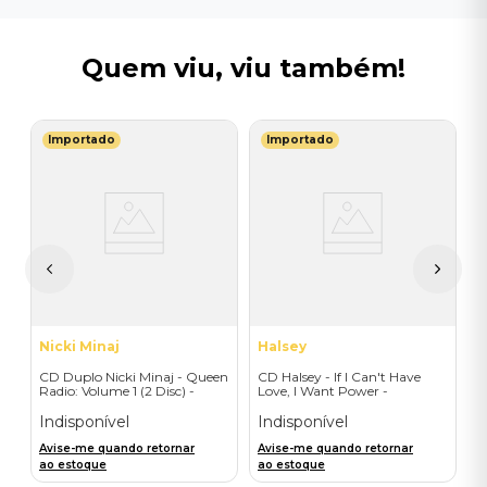
Quem viu, viu também!
Importado
Importado
I
C
I
I
A
a
Nicki Minaj
Halsey
CD Duplo Nicki Minaj - Queen
CD Halsey - If I Can't Have
Radio: Volume 1 (2 Disc) -
Love, I Want Power -
Importado
Collector's Edition - Album +
Film (CD/Blu-ray) -
Indisponível
Indisponível
Importado
Avise-me quando retornar
Avise-me quando retornar
ao estoque
ao estoque