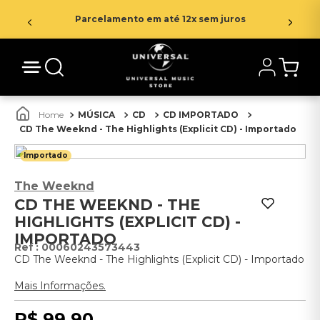
Parcelamento em até 12x sem juros
MÚSICA
CD
CD IMPORTADO
CD The Weeknd - The Highlights (Explicit CD) - Importado
Importado
The Weeknd
CD THE WEEKND - THE
HIGHLIGHTS (EXPLICIT CD) -
IMPORTADO
:
00060243573443
CD The Weeknd - The Highlights (Explicit CD) - Importado
Mais Informações.
R$
99
,
90