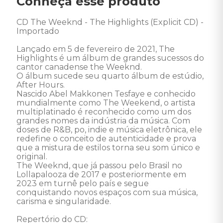
Conheça esse produto
CD The Weeknd - The Highlights (Explicit CD) - 
Importado 

Lançado em 5 de fevereiro de 2021, The 
Highlights é um álbum de grandes sucessos do 
cantor canadense the Weeknd. 

O álbum sucede seu quarto álbum de estúdio, 
After Hours. 

Nascido Abel Makkonen Tesfaye e conhecido 
mundialmente como The Weekend, o artista 
multiplatinado é reconhecido como um dos 
grandes nomes da indústria da música. Com 
doses de R&B, po, indie e música eletrônica, ele 
redefine o conceito de autenticidade e prova 
que a mistura de estilos torna seu som único e 
original. 

The Weeknd, que já passou pelo Brasil no 
Lollapalooza de 2017 e posteriormente em 
2023 em turnê pelo país e segue 
conquistando novos espaços com sua música, 
carisma e singularidade. 

Repertório do CD: 
