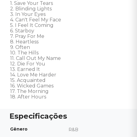
1. Save Your Tears 

2. Blinding Lights 

3. In Your Eyes 

4. Can't Feel My Face 

5. I Feel It Coming 

6. Starboy 

7. Pray For Me 

8. Heartless 

9. Often 

10. The Hills 

11. Call Out My Name 

12. Die For You 

13. Earned It 

14. Love Me Harder 

15. Acquainted 

16. Wicked Games 

17. The Morning 

18. After Hours
Gênero
R&B