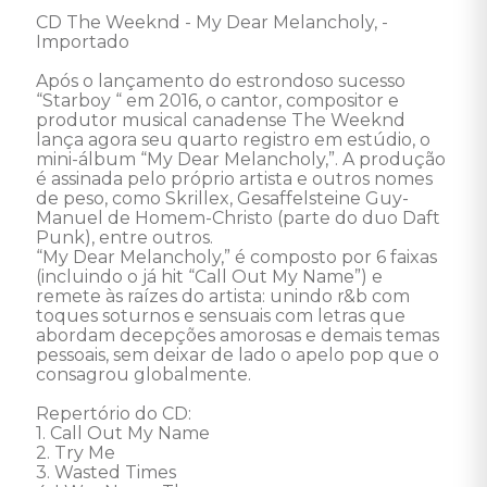
CD The Weeknd - My Dear Melancholy, - 
Importado 

Após o lançamento do estrondoso sucesso 
“Starboy “ em 2016, o cantor, compositor e 
produtor musical canadense The Weeknd 
lança agora seu quarto registro em estúdio, o 
mini-álbum “My Dear Melancholy,”. A produção 
é assinada pelo próprio artista e outros nomes 
de peso, como Skrillex, Gesaffelsteine Guy-
Manuel de Homem-Christo (parte do duo Daft 
Punk), entre outros. 

“My Dear Melancholy,” é composto por 6 faixas 
(incluindo o já hit “Call Out My Name”) e 
remete às raízes do artista: unindo r&b com 
toques soturnos e sensuais com letras que 
abordam decepções amorosas e demais temas 
pessoais, sem deixar de lado o apelo pop que o 
consagrou globalmente. 

Repertório do CD: 

1. Call Out My Name 

2. Try Me 

3. Wasted Times 
