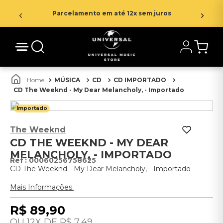
Parcelamento em até 12x sem juros
MÚSICA
CD
CD IMPORTADO
CD The Weeknd - My Dear Melancholy, - Importado
Importado
The Weeknd
CD THE WEEKND - MY DEAR
MELANCHOLY, - IMPORTADO
:
00060256758625
CD The Weeknd - My Dear Melancholy, - Importado
Mais Informações.
R$
89
,
90
12
R$
7
,
49