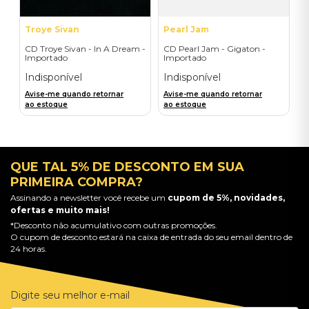
Troye Sivan
Pearl Jam
CD Troye Sivan - In A Dream -
CD Pearl Jam - Gigaton -
Importado
Importado
Indisponível
Indisponível
Avise-me quando retornar
Avise-me quando retornar
ao estoque
ao estoque
QUE TAL 5% DE DESCONTO EM SUA
PRIMEIRA COMPRA?
Assinando a newsletter você recebe um
cupom de 5%, novidades,
ofertas e muito mais!
*Desconto não acumulativo com outras promoções.
O cupom de desconto estará na caixa de entrada do seu email dentro de
24 horas.
Digite seu melhor e-mail