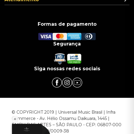
Formas de pagamento
Segurança
Siga nossas redes sociais
© COPYRIGHT 2019 | Universal Music Brasil | Infra
Commerce - Av. Hélio Ossamu Daikuara, 1445 |
EMBU DAS ARTES – SÃO PAULO - CEP: 06807-000
CNPJ: 00.952.789/0009-38