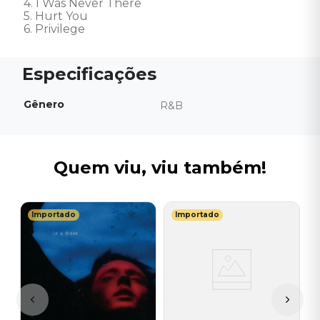
4. I Was Never There 

5. Hurt You 

6. Privilege
Gênero
R&B
Quem viu, viu também!
Importado
Importado
B
C
S
I
A
a