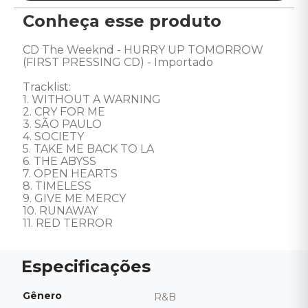
Conheça esse produto
CD The Weeknd - HURRY UP TOMORROW 
(FIRST PRESSING CD) - Importado

Tracklist: 

1. WITHOUT A WARNING 

2. CRY FOR ME 

3. SÃO PAULO 

4. SOCIETY 

5. TAKE ME BACK TO LA 

6. THE ABYSS 

7. OPEN HEARTS 

8. TIMELESS 

9. GIVE ME MERCY 

10. RUNAWAY 

11. RED TERROR
Gênero
R&B