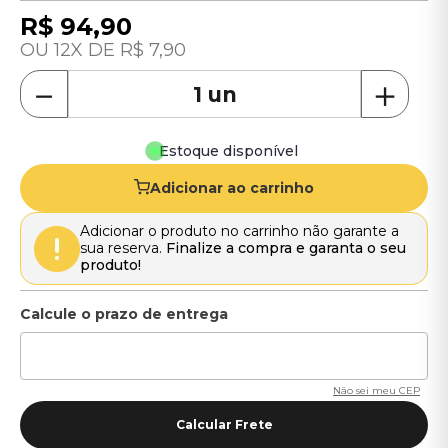
R$
94
,
90
12
R$
7
,
90
－
＋
Estoque disponível
Adicionar ao carrinho
Adicionar o produto no carrinho não garante a
sua reserva.
Finalize a compra e garanta o seu
produto!
Não sei meu CEP