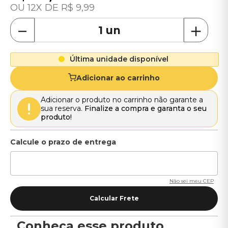
12
R$
9
,
99
－
＋
Última unidade disponível
Adicionar ao carrinho
Adicionar o produto no carrinho não garante a
sua reserva.
Finalize a compra e garanta o seu
produto!
Não sei meu CEP
Conheça esse produto