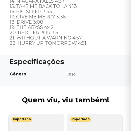
14. NIAGARA FALLS 4:37 

15. TAKE ME BACK TO LA 4:13 

16. BIG SLEEP 3:45 

17. GIVE ME MERCY 3:36 

18. DRIVE 3:08 

19. THE ABYSS 4:42 

20. RED TERROR 3:51 

21. WITHOUT A WARNING 4:57 

22. HURRY UP TOMORROW 4:51
Gênero
R&B
Quem viu, viu também!
Importado
Importado
P