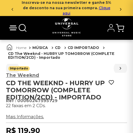
Inscreva-se na nossa newsletter e ganhe 5%
de desconto na sua primeira compra.
Clique
aqui
MÚSICA
CD
CD IMPORTADO
CD The Weeknd - HURRY UP TOMORROW (COMPLETE
EDITION/2CD) - Importado
Importado
The Weeknd
CD THE WEEKND - HURRY UP
TOMORROW (COMPLETE
EDITION/2CD) - IMPORTADO
:
00060247595729
22 faixas em 2 CDs.
Mais Informações.
R$
119
,
90