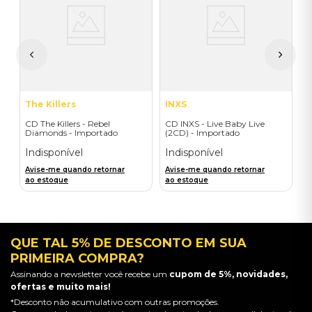
/
C
on
M
I
I
A
a
The Killers
INXS
CD The Killers - Rebel
CD INXS - Live Baby Live
Diamonds - Importado
(2CD) - Importado
Indisponível
Indisponível
Avise-me quando retornar
Avise-me quando retornar
ao estoque
ao estoque
QUE TAL 5% DE DESCONTO EM SUA
PRIMEIRA COMPRA?
Assinando a newsletter você recebe um
cupom de 5%, novidades,
ofertas e muito mais!
*Desconto não acumulativo com outras promoções.