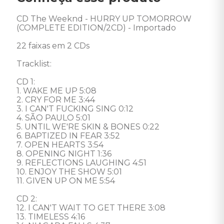
CD The Weeknd - HURRY UP TOMORROW 
(COMPLETE EDITION/2CD) - Importado

22 faixas em 2 CDs 

Tracklist: 

CD 1: 

1. WAKE ME UP 5:08 

2. CRY FOR ME 3:44 

3. I CAN'T FUCKING SING 0:12 

4. SÃO PAULO 5:01 

5. UNTIL WE'RE SKIN & BONES 0:22 

6. BAPTIZED IN FEAR 3:52 

7. OPEN HEARTS 3:54  

8. OPENING NIGHT 1:36 

9. REFLECTIONS LAUGHING 4:51 

10. ENJOY THE SHOW 5:01 

11. GIVEN UP ON ME 5:54 

CD 2:

12. I CAN'T WAIT TO GET THERE 3:08 

13. TIMELESS 4:16 
